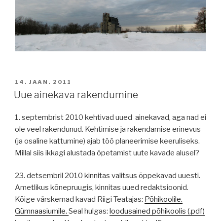
POSTED
14. JAAN. 2011
ON
Uue ainekava rakendumine
1. septembrist 2010 kehtivad uued ainekavad, aga nad ei
ole veel rakendunud. Kehtimise ja rakendamise erinevus
(ja osaline kattumine) ajab töö planeerimise keeruliseks.
Millal siis ikkagi alustada õpetamist uute kavade alusel?
23. detsembril 2010 kinnitas valitsus õppekavad uuesti.
Ametlikus kõnepruugis, kinnitas uued redaktsioonid.
Kõige värskemad kavad Riigi Teatajas:
Põhikoolile.
Gümnaasiumile.
Seal hulgas:
loodusained põhikoolis (.pdf)