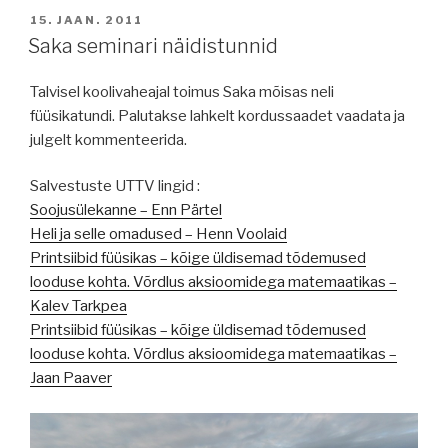
POSTED
15. JAAN. 2011
ON
Saka seminari näidistunnid
Talvisel koolivaheajal toimus Saka mõisas neli
füüsikatundi. Palutakse lahkelt kordussaadet vaadata ja
julgelt kommenteerida.
Salvestuste UTTV lingid :
Soojusülekanne – Enn Pärtel
Heli ja selle omadused – Henn Voolaid
Printsiibid füüsikas – kõige üldisemad tõdemused
looduse kohta. Võrdlus aksioomidega matemaatikas –
Kalev Tarkpea
Printsiibid füüsikas – kõige üldisemad tõdemused
looduse kohta. Võrdlus aksioomidega matemaatikas –
Jaan Paaver