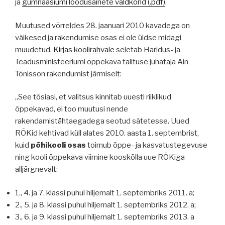
ja
gümnaasiumi loodusainete valdkond (.pdf)
.
Muutused võrreldes 28. jaanuari 2010 kavadega on
väikesed ja rakendumise osas ei ole üldse midagi
muudetud.
Kirjas koolirahvale
seletab Haridus- ja
Teadusministeeriumi õppekava talituse juhataja Ain
Tõnisson rakendumist järmiselt:
„See tõsiasi, et valitsus kinnitab uuesti riiklikud
õppekavad, ei too muutusi nende
rakendamistähtaegadega seotud sätetesse. Uued
RÕKid kehtivad küll alates 2010. aasta 1. septembrist,
kuid
põhikooli osas
toimub õppe- ja kasvatustegevuse
ning kooli õppekava viimine kooskõlla uue RÕKiga
alljärgnevalt:
1., 4. ja 7. klassi puhul hiljemalt 1. septembriks 2011. a;
2., 5. ja 8. klassi puhul hiljemalt 1. septembriks 2012. a;
3., 6. ja 9. klassi puhul hiljemalt 1. septembriks 2013. a