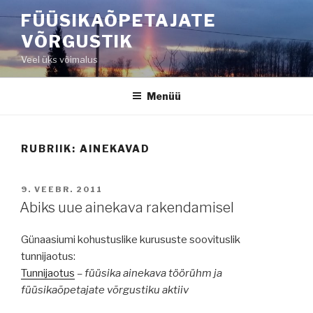
Liigu
FÜÜSIKAÕPETAJATE
sisu
VÕRGUSTIK
juurde
Veel üks võimalus
Menüü
RUBRIIK:
AINEKAVAD
POSTED
9. VEEBR. 2011
ON
Abiks uue ainekava rakendamisel
Günaasiumi kohustuslike kurususte soovituslik
tunnijaotus:
Tunnijaotus
– füüsika ainekava töörühm ja
füüsikaõpetajate võrgustiku aktiiv