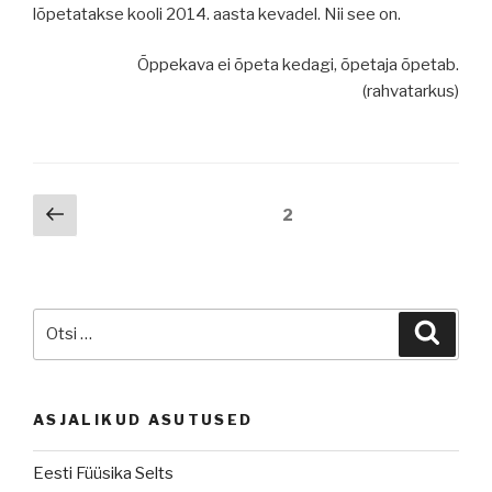
lõpetatakse kooli 2014. aasta kevadel. Nii see on.
Õppekava ei õpeta kedagi, õpetaja õpetab.
(rahvatarkus)
Navigeerimine
Eelmine
Leht
2
lk
Otsi:
Otsi
ASJALIKUD ASUTUSED
Eesti Füüsika Selts