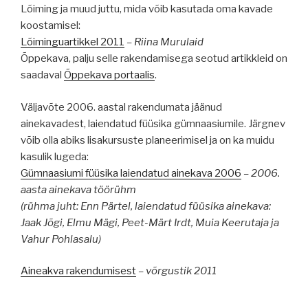
Lõiming ja muud juttu, mida võib kasutada oma kavade
koostamisel:
Lõiminguartikkel 2011
– Riina Murulaid
Õppekava, palju selle rakendamisega seotud artikkleid on
saadaval
Õppekava portaalis
.
Väljavõte 2006. aastal rakendumata jäänud
ainekavadest, laiendatud füüsika gümnaasiumile. Järgnev
võib olla abiks lisakursuste planeerimisel ja on ka muidu
kasulik lugeda:
Gümnaasiumi füüsika laiendatud ainekava 2006
– 2006.
aasta ainekava töörühm
(rühma juht: Enn Pärtel, laiendatud füüsika ainekava:
Jaak Jõgi, Elmu Mägi, Peet-Märt Irdt, Muia Keerutaja ja
Vahur Pohlasalu
)
Aineakva rakendumisest
– võrgustik 2011