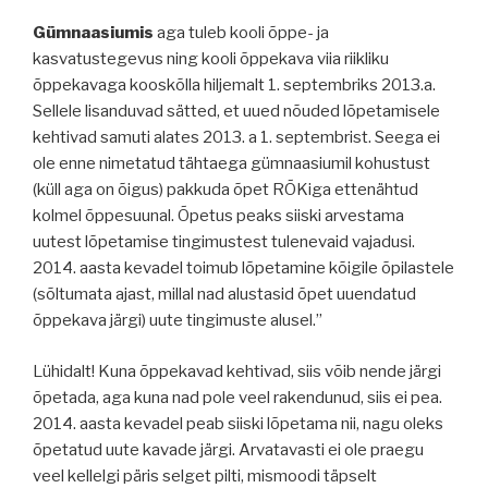
Gümnaasiumis
aga tuleb kooli õppe- ja
kasvatustegevus ning kooli õppekava viia riikliku
õppekavaga kooskõlla hiljemalt 1. septembriks 2013.a.
Sellele lisanduvad sätted, et uued nõuded lõpetamisele
kehtivad samuti alates 2013. a 1. septembrist. Seega ei
ole enne nimetatud tähtaega gümnaasiumil kohustust
(küll aga on õigus) pakkuda õpet RÕKiga ettenähtud
kolmel õppesuunal. Õpetus peaks siiski arvestama
uutest lõpetamise tingimustest tulenevaid vajadusi.
2014. aasta kevadel toimub lõpetamine kõigile õpilastele
(sõltumata ajast, millal nad alustasid õpet uuendatud
õppekava järgi) uute tingimuste alusel.”
Lühidalt! Kuna õppekavad kehtivad, siis võib nende järgi
õpetada, aga kuna nad pole veel rakendunud, siis ei pea.
2014. aasta kevadel peab siiski lõpetama nii, nagu oleks
õpetatud uute kavade järgi. Arvatavasti ei ole praegu
veel kellelgi päris selget pilti, mismoodi täpselt