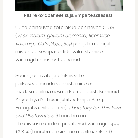
Pilt rekordpaneelist ja Empa teadlasest.
Uued painduvad fotorakud põhinevad CIGS
(
vask-indium-gallium diseleniid, keemilise
valemiga CuIn
Ga
Se
) pooljuhtmaterjalil,
x
(1-x)
2
mis on päikesepaneelide valmistamisel
varemgi tunnustust pälvinud.
Suurte, odavate ja efektiivsete
päikesepaneelide valmistamine on
teadusmaailma eesmärk olnud aastakümneid.
Anyodhya N. Tiwari juhitav Empa Kile-ja
Fotogalvaanikalabori (
Laboratory for Thin Film
and Photovoltaics
) töörühm on
efektiivsusrekordeid püstitanud varemgi: 1999.
12,8 % (töörühma esimene maailmarekord),