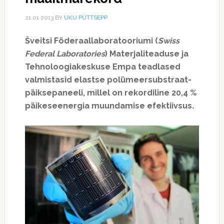
21.01.2013
BY
UKU PÜTTSEPP
Šveitsi Föderaallaboratooriumi (
Swiss
Federal Laboratories
) Materjaliteaduse ja
Tehnoloogiakeskuse Empa teadlased
valmistasid elastse polümeersubstraat-
päiksepaneeli, millel on rekordiline 20,4 %
päikeseenergia muundamise efektiivsus.