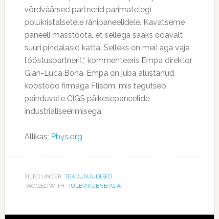
võrdväärsed partnerid parimatelegi
polükristalsetele ränipaneelidele. Kavatseme
paneeli masstoota, et sellega saaks odavalt
suuri pindalasid katta. Selleks on meil aga vaja
tööstuspartnerit,“ kommenteeris Empa direktor
Gian-Luca Bona. Empa on juba alustanud
koostööd firmaga Flisom, mis tegutseb
painduvate CIGS päikesepaneelide
industrialiseerimisega.
Allikas:
Phys.org
FILED UNDER:
TEADUSUUDISED
TAGGED WITH:
TULEVIKUENERGIA