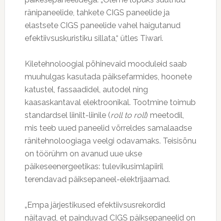
ränipaneelide, tahkete CIGS paneelide ja
elastsete CIGS paneelide vahel haigutanud
efektiivsuskuristiku sillata,“ ütles Tiwari.
Kiletehnoloogial põhinevaid mooduleid saab
muuhulgas kasutada päiksefarmides, hoonete
katustel, fassaadidel, autodel ning
kaasaskantaval elektroonikal. Tootmine toimub
standardsel liinilt-liinile (
roll to roll
) meetodil,
mis teeb uued paneelid võrreldes samalaadse
ränitehnoloogiaga veelgi odavamaks. Teisisõnu
on töörühm on avanud uue ukse
päikeseenergeetikas: tulevikusimlapiiril
terendavad päiksepaneel-elektrijaamad.
„Empa järjestikused efektiivsusrekordid
näitavad, et painduvad CIGS päiksepaneelid on