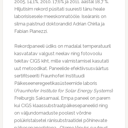
2005. 14,1%, 2010. 17,6% ja 2011. aastal 18,7 %.
Hiljutisim rekord püsitati suuresti tänu heale
laborisisesele meeskonnatööle. Iseäranis on
silma paistnud doktorandid Adrian Chirila ja
Fabian Pianezzi.
Rekordpaneeli üdiks on madalal temperatuuril
kasvatatav valgust neelav ning fotovoolu
tekitav CIGS kiht, mille valmistamisel kasutati
uut metoodikat. Paneelide efektiivsusväärtus
sertifitseeriti Fraunhoferi Instituudi
Päikeseeneregeetikasüsteemide laboris
(
Fraunhofer Institute for Solar Energy Systems
)
Freiburgis Saksamaal. Empa paneel on parem
kui CIGS klaassubstraatpäikesepaneelid ning
on väljundomaduste poolest võrdne
polükristalsetel ränisubstraatidel põhinevate
päikesepaneelidega. „Oleme lõpuks suutnud