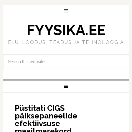
FYYSIKA.EE
ELU, LOODUS, TEADUS JA TEHNOLOOGIA
Püstitati CIGS
päiksepaneelide
efektiivsuse
maailmarekord