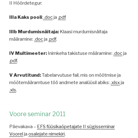
II Hõõrdetegur:
IIIa Kaks pooli
:
.doc
ja
.pdf
IIIb Murdumisnäitaja:
Klaasi murdumisnäitaja
määramine:
.doc
ja
.pdf
.
IV Multimeeter:
Inimkeha takistuse määramine:
.doc
ja
.pdf
.
V Arvutitund:
Tabelarvutuse fail, mis on mõõtmise ja
mõõtemääramtuse töö andmete analüüsil abiks:
.xlsx
ja
.xls
.
Voore seminar 2011
Päevakava –
EFS füüsikaõpetajate II sügisseminar
Voorel
ja
osalejate nimekiri
.