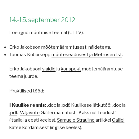
14.-15. september 2012
Loengud mõõtmise teemal (UTTV):
Erko Jakobson
mõõtemääramtusest, näidetega
.
Toomas Kübarsepp
mõõteseadusest ja Metroserdist
.
Erko Jakobsoni
slaidid
ja
konspekt
mõõtemääramtuse
teema juurde.
Praktilised tööd:
I Kuulike rennis:
.doc
ja
.pdf
. Kuulikese jätkutöö:
.doc
ja
.pdf
.
Väljavõte
Galilei raamatust „Kaks uut teadust”
(itaalia ja eesti keeles).
Samuele Straulino
artikkel
Galilei
katse kordamisest
(inglise keeles).