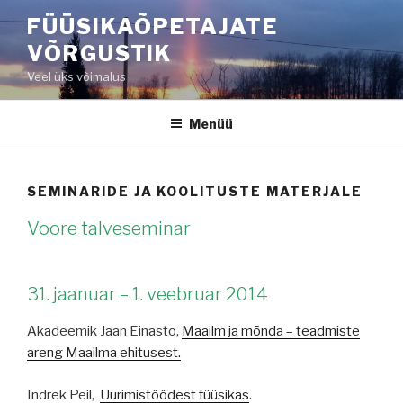
Liigu
FÜÜSIKAÕPETAJATE
sisu
VÕRGUSTIK
juurde
Veel üks võimalus
Menüü
SEMINARIDE JA KOOLITUSTE MATERJALE
Voore talveseminar
31. jaanuar – 1. veebruar 2014
Akadeemik Jaan Einasto,
Maailm ja mõnda – teadmiste
areng Maailma ehitusest.
Indrek Peil,
Uurimistöödest füüsikas
.