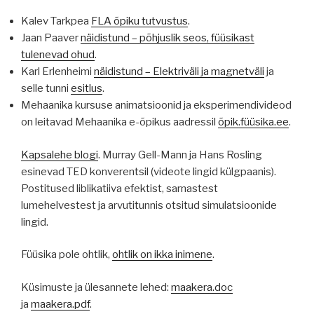
Kalev Tarkpea
FLA õpiku tutvustus
.
Jaan Paaver
näidistund – põhjuslik seos, füüsikast
tulenevad ohud
.
Karl Erlenheimi
näidistund – Elektriväli ja magnetväli
ja
selle tunni
esitlus
.
Mehaanika kursuse animatsioonid ja eksperimendivideod
on leitavad Mehaanika e-õpikus aadressil
õpik.füüsika.ee
.
Kapsalehe blogi
. Murray Gell-Mann ja Hans Rosling
esinevad TED konverentsil (videote lingid külgpaanis).
Postitused liblikatiiva efektist, sarnastest
lumehelvestest ja arvutitunnis otsitud simulatsioonide
lingid.
Füüsika pole ohtlik,
ohtlik on ikka inimene
.
Küsimuste ja ülesannete lehed:
maakera.doc
ja
maakera.pdf
.