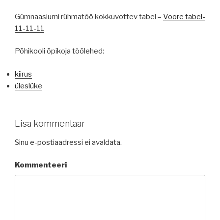
Gümnaasiumi rühmatöö kokkuvõttev tabel –
Voore tabel-
11-11-11
Põhikooli õpikoja töölehed:
kiirus
üleslüke
Lisa kommentaar
Sinu e-postiaadressi ei avaldata.
Kommenteeri