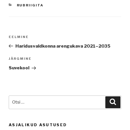
CATEGORIES
RUBRIIGITA
Navigeerimine
Previous
EELMINE
Post
Haridusvaldkonna arengukava 2021–2035
Next
JÄRGMINE
Post
Suvekool
Otsi:
Otsi
ASJALIKUD ASUTUSED