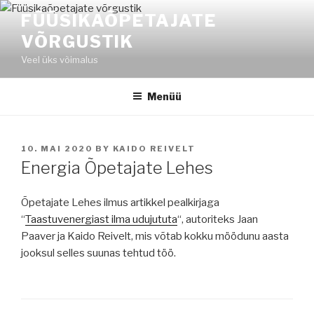
Liigu
FÜÜSIKAÕPETAJATE
sisu
VÕRGUSTIK
juurde
Veel üks võimalus
Menüü
POSTED
10. MAI 2020
BY
KAIDO REIVELT
ON
Energia Õpetajate Lehes
Õpetajate Lehes ilmus artikkel pealkirjaga
“
Taastuvenergiast ilma udujututa
“, autoriteks Jaan
Paaver ja Kaido Reivelt, mis võtab kokku möödunu aasta
jooksul selles suunas tehtud töö.