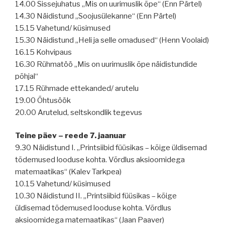
14.00 Sissejuhatus „Mis on uurimuslik õpe“ (Enn Pärtel)
14.30 Näidistund „Soojusülekanne“ (Enn Pärtel)
15.15 Vahetund/ küsimused
15.30 Näidistund „Heli ja selle omadused“ (Henn Voolaid)
16.15 Kohvipaus
16.30 Rühmatöö „Mis on uurimuslik õpe näidistundide
põhjal“
17.15 Rühmade ettekanded/ arutelu
19.00 Õhtusöök
20.00 Arutelud, seltskondlik tegevus
Teine päev – reede 7. jaanuar
9.30 Näidistund I. „Printsiibid füüsikas – kõige üldisemad
tõdemused looduse kohta. Võrdlus aksioomidega
matemaatikas“ (Kalev Tarkpea)
10.15 Vahetund/ küsimused
10.30 Näidistund II. „Printsiibid füüsikas – kõige
üldisemad tõdemused looduse kohta. Võrdlus
aksioomidega matemaatikas“ (Jaan Paaver)