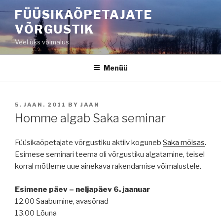
Liigu
FÜÜSIKAÕPETAJATE
sisu
VÕRGUSTIK
juurde
Veel üks võimalus
Menüü
POSTED
5. JAAN. 2011
BY
JAAN
ON
Homme algab Saka seminar
Füüsikaõpetajate võrgustiku aktiiv koguneb
Saka mõisas
.
Esimese seminari teema oli võrgustiku algatamine, teisel
korral mõtleme uue ainekava rakendamise võimalustele.
Esimene päev – neljapäev 6. jaanuar
12.00 Saabumine, avasõnad
13.00 Lõuna