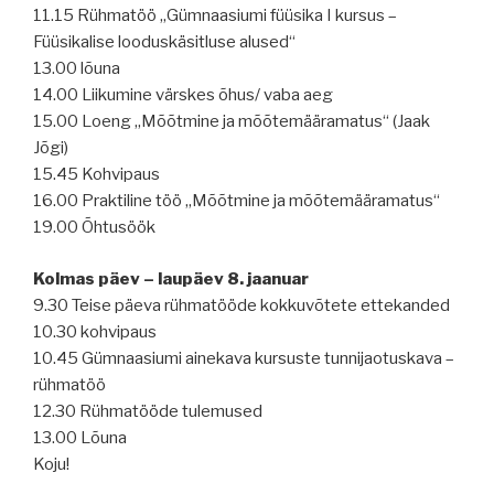
11.15 Rühmatöö „Gümnaasiumi füüsika I kursus –
Füüsikalise looduskäsitluse alused“
13.00 lõuna
14.00 Liikumine värskes õhus/ vaba aeg
15.00 Loeng „Mõõtmine ja mõõtemääramatus“ (Jaak
Jõgi)
15.45 Kohvipaus
16.00 Praktiline töö „Mõõtmine ja mõõtemääramatus“
19.00 Õhtusöök
Kolmas päev – laupäev 8. jaanuar
9.30 Teise päeva rühmatööde kokkuvõtete ettekanded
10.30 kohvipaus
10.45 Gümnaasiumi ainekava kursuste tunnijaotuskava –
rühmatöö
12.30 Rühmatööde tulemused
13.00 Lõuna
Koju!