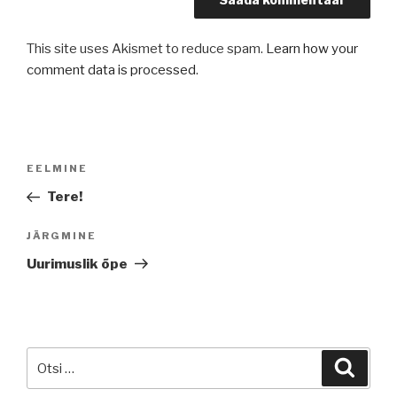
This site uses Akismet to reduce spam.
Learn how your
comment data is processed
.
Navigeerimine
Previous
EELMINE
Post
Tere!
Next
JÄRGMINE
Post
Uurimuslik õpe
Otsi:
Otsi