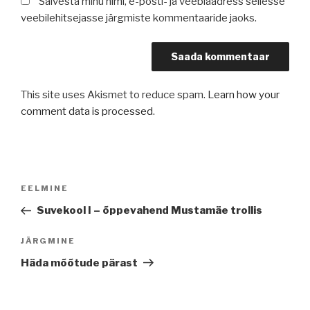
Salvesta minu nimi, e-posti- ja veebiaadress sellesse
veebilehitsejasse järgmiste kommentaaride jaoks.
This site uses Akismet to reduce spam.
Learn how your
comment data is processed
.
Navigeerimine
Previous
EELMINE
Post
Suvekool I – õppevahend Mustamäe trollis
Next
JÄRGMINE
Post
Häda mõõtude pärast