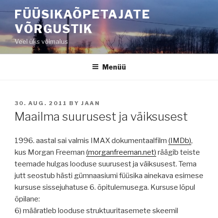
Liigu
FÜÜSIKAÕPETAJATE
sisu
VÕRGUSTIK
juurde
Veel üks võimalus
Menüü
POSTED
30. AUG. 2011
BY
JAAN
ON
Maailma suurusest ja väiksusest
1996. aastal sai valmis IMAX dokumentaalfilm
(IMDb)
,
kus Morgan Freeman
(morganfreeman.net)
räägib teiste
teemade hulgas looduse suurusest ja väiksusest. Tema
jutt seostub hästi gümnaasiumi füüsika ainekava esimese
kursuse sissejuhatuse 6. õpitulemusega. Kursuse lõpul
õpilane:
6) määratleb looduse struktuuritasemete skeemil