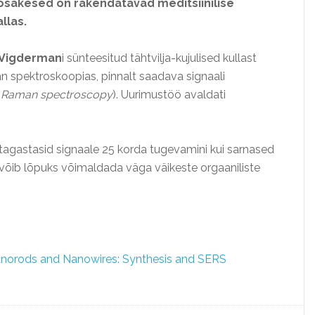
d osakesed on rakendatavad meditsiinilise
llas.
 Vigderman
i sünteesitud tähtvilja-kujulised kullast
 spektroskoopias, pinnalt saadava signaali
 Raman spectroscopy
). Uurimustöö avaldati
tagastasid signaale 25 korda tugevamini kui sarnased
õib lõpuks võimaldada väga väikeste orgaaniliste
anorods and Nanowires: Synthesis and SERS