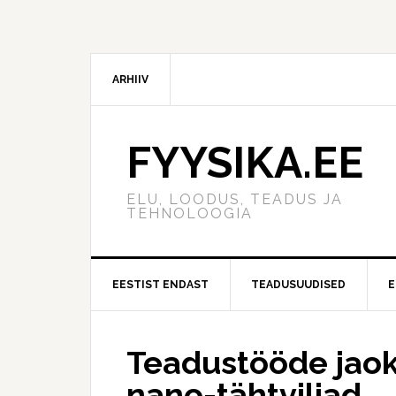
ARHIIV
FYYSIKA.EE
ELU, LOODUS, TEADUS JA
TEHNOLOOGIA
EESTIST ENDAST
TEADUSUUDISED
E
Teadustööde jaoks
nano-tähtviljad