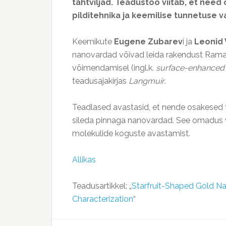
tähtviljad. Teadustöö viitab, et nee
pilditehnika ja keemilise tunnetuse va
Keemikute
Eugene Zubarev
i ja
Leonid
nanovardad võivad leida rakendust Raman
võimendamisel (ingl.k.
surface-enhanced
teadusajakirjas
Langmuir
.
Teadlased avastasid, et nende osakesed 
sileda pinnaga nanovardad. See omadus v
molekulide koguste avastamist.
Allikas
Teadusartikkel: „
Starfruit-Shaped Gold N
Characterization
“