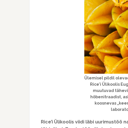
Ülemisel pildil oleva
Rice’i Ülikoolis E
muutuvad tähevilj
hõbenitraadist, as
koosnevas „keemi
laborato
Rice’i Ülikoolis viidi läbi uurimustö