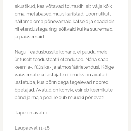
akustikud, kes võtavad tolmukihi alt välja kõik
oma imetabased muusikariistad. Loomulikult
näitame oma põnevamaid katseid ja seadeldisi,
nii etendustega ringi sõitvaid kui ka suuremaid
ja paiksemaid.
Nagu Teadusbussile kohane, ei puudu meie
ürituselt teadusteatri etendused. Näha saab
keemia-, füüsika- ja atmosfäärietendusi. Kõige
väiksemate külastajate rõõmuks on avatud
lastetuba, kus põnnidega tegelevad noored
õpetajad. Avatud on kohvik, esineb keemikute
bänd ja maja peal leidub muudki põnevat!
Täpe on avatud:
Laupäeval 11-18