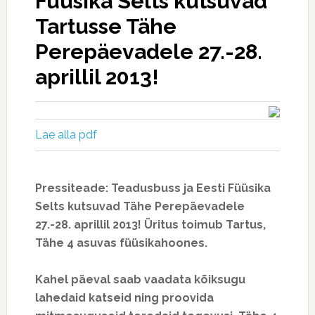
Füüsika Selts kutsuvad
Tartusse Tähe
Perepäevadele 27.-28.
aprillil 2013!
Lae alla pdf
Pressiteade: Teadusbuss ja Eesti Füüsika
Selts kutsuvad Tähe Perepäevadele
27.-28. aprillil 2013! Üritus toimub Tartus,
Tähe 4 asuvas füüsikahoones.
Kahel päeval saab vaadata kõiksugu
lahedaid katseid ning proovida