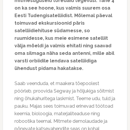
mitmesuguseid toredaid tegevusi. Tähe 4
on ka see hoone, kus valmis suurem osa
Eesti Tudengisatelliidist. Mõlemal päeval
toimuvad ekskursioonid päris
satelliidiehituse südamesse, so
ruumidesse, kus meie esimene satelliit
välja mõeldi ja valmis ehitati ning saavad
oma silmaga näha seda antenni, mille abil
varsti orbiidile lendava satelliidiga
ühendust pidama hakatakse.
Saab veenduda, et maakera tõepoolest
pöörleb, proovida Segway ja hõljukiga sõitmist
ning õhukahuritega laskmist. Teeme udu, tuld ja
pauku. Majas sees toimuvad erinevad töötoad
keemia, bioloogia, materjaliteaduse ning
robootika teemal. Mitmete demolaudade ja
põnevate katsevahendite seas on kohal