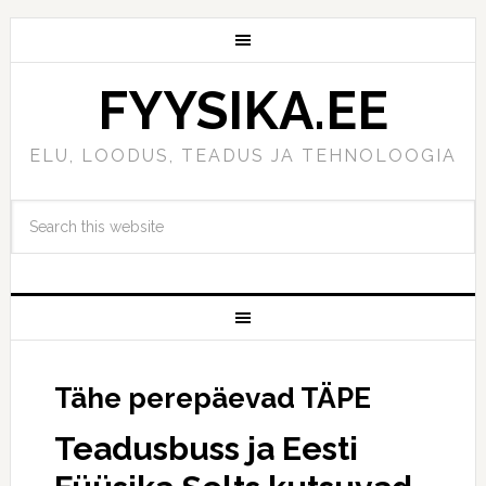
FYYSIKA.EE
ELU, LOODUS, TEADUS JA TEHNOLOOGIA
Tähe perepäevad TÄPE
Teadusbuss ja Eesti