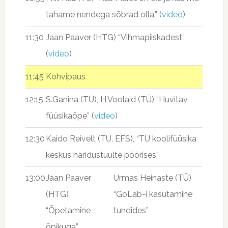
tahame nendega sõbrad olla.” (
video
)
11:30
Jaan Paaver (HTG) “Vihmapiiskadest”
(
video
)
11:45
Kohvipaus
12:15
S.Ganina (TÜ), H.Voolaid (TÜ) “Huvitav
füüsikaõpe” (
video
)
12:30
Kaido Reivelt (TÜ, EFS), “TÜ koolifüüsika
keskus haridustuulte pöörises”
13:00
Jaan Paaver
Urmas Heinaste (TÜ)
(HTG)
“GoLab-i kasutamine
“Õpetamine
tundides”
õpikuga”