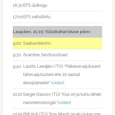
16:30
EFS üldkogu
17:00
EFS seltsiõhtu
Laupäev, 21.03: füüsikahariduse päev
9:00
Saabumiskohv.
9:30
Avamine, tervitussõnad
9:40
Laurits Leedjärv (TO) “Päikesevarjutusest
tähevarjutusteni ehk 20 aastat
eksoplaneete” (
video
)
10:10
Sergei Vlassov (TÜ) “Kus on ja kuhu läheb
nanotehnoloogia” (
video
)
10:55
Priit Kull (TÜ) “Kas Marsil on elu ja kas me