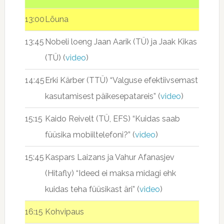
13:00
Lõuna
13:45
Nobeli loeng Jaan Aarik (TÜ) ja Jaak Kikas
(TÜ) (
video
)
14:45
Erki Kärber (TTÜ) “Valguse efektiivsemast
kasutamisest päikesepatareis” (
video
)
15:15
Kaido Reivelt (TÜ, EFS) “Kuidas saab
füüsika mobiiltelefoni?” (
video
)
15:45
Kaspars Laizans ja Vahur Afanasjev
(Hitafly) “Ideed ei maksa midagi ehk
kuidas teha füüsikast äri” (
video
)
16:15
Kohvipaus