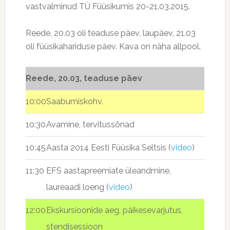
vastvalminud TÜ Füüsikumis 20-21.03.2015.
Reede, 20.03 oli teaduse päev, laupäev, 21.03
oli füüsikahariduse päev. Kava on näha allpool.
Reede, 20.03, teaduse päev
10:00
Saabumiskohv.
10:30
Avamine, tervitussõnad
10:45
Aasta 2014 Eesti Füüsika Seltsis (
video
)
11:30
EFS aastapreemiate üleandmine,
laureaadi loeng (
video
)
12:00
Ekskursioonide aeg, päikesevarjutus,
stendisessioon