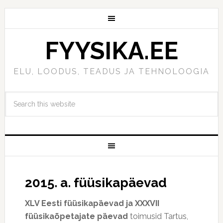
FYYSIKA.EE
ELU, LOODUS, TEADUS JA TEHNOLOOGIA
2015. a. füüsikapäevad
XLV Eesti füüsikapäevad ja XXXVII
füüsikaõpetajate päevad
toimusid Tartus,