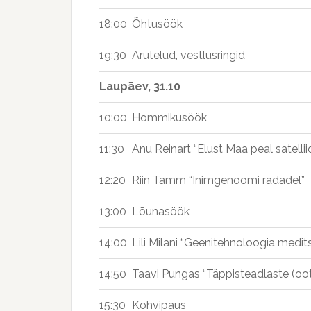
18:00
Õhtusöök
19:30
Arutelud, vestlusringid
Laupäev, 31.10
10:00
Hommikusöök
11:30
Anu Reinart “Elust Maa peal satelliid
12:20
Riin Tamm “Inimgenoomi radadel”
13:00
Lõunasöök
14:00
Lili Milani “Geenitehnoloogia meditsi
14:50
Taavi Pungas “Täppisteadlaste (oo
15:30
Kohvipaus