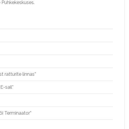
e Puhkekeskuses.
ratturite linnas”
E-sail”
õi Terminaator”