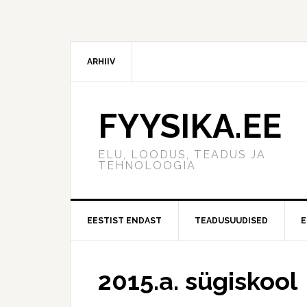
ARHIIV
FYYSIKA.EE
ELU, LOODUS, TEADUS JA
TEHNOLOOGIA
EESTIST ENDAST
TEADUSUUDISED
E
2015.a. sügiskool