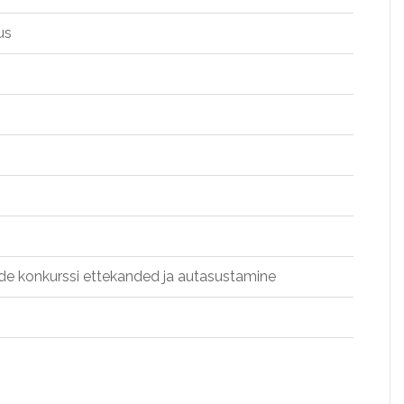
us
öde konkurssi ettekanded ja autasustamine