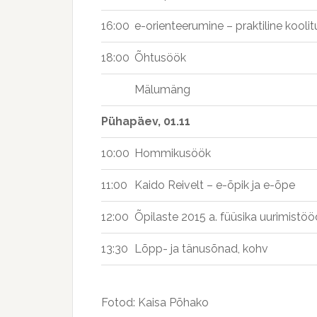
16:00
e-orienteerumine – praktiline koolit
18:00
Õhtusöök
Mälumäng
Pühapäev, 01.11
10:00
Hommikusöök
11:00
Kaido Reivelt – e-õpik ja e-õpe
12:00
Õpilaste 2015 a. füüsika uurimistö
13:30
Lõpp- ja tänusõnad, kohv
Fotod: Kaisa Põhako