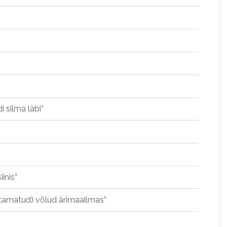
i silma läbi”
inis”
tamatud) võlud ärimaailmas”