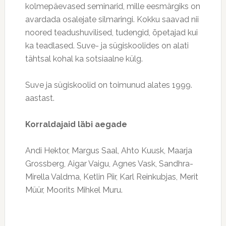
kolmepäevased seminarid, mille eesmärgiks on
avardada osalejate silmaringi. Kokku saavad nii
noored teadushuvilised, tudengid, õpetajad kui
ka teadlased. Suve- ja sügiskoolides on alati
tähtsal kohal ka sotsiaalne külg.
Suve ja sügiskoolid on toimunud alates 1999.
aastast.
Korraldajaid läbi aegade
Andi Hektor, Margus Saal, Ahto Kuusk, Maarja
Grossberg, Aigar Vaigu, Agnes Vask, Sandhra-
Mirella Valdma, Ketlin Piir, Karl Reinkubjas, Merit
Müür, Moorits Mihkel Muru.