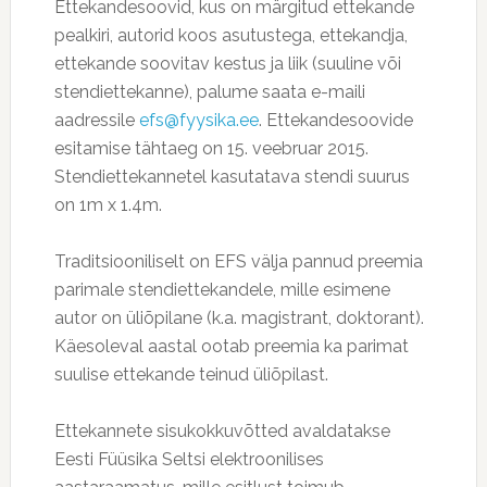
Ettekandesoovid, kus on märgitud ettekande
pealkiri, autorid koos asutustega, ettekandja,
ettekande soovitav kestus ja liik (suuline või
stendiettekanne), palume saata e-maili
aadressile
efs@fyysika.ee
. Ettekandesoovide
esitamise tähtaeg on 15. veebruar 2015.
Stendiettekannetel kasutatava stendi suurus
on 1m x 1.4m.
Traditsiooniliselt on EFS välja pannud preemia
parimale stendiettekandele, mille esimene
autor on üliõpilane (k.a. magistrant, doktorant).
Käesoleval aastal ootab preemia ka parimat
suulise ettekande teinud üliõpilast.
Ettekannete sisukokkuvõtted avaldatakse
Eesti Füüsika Seltsi elektroonilises