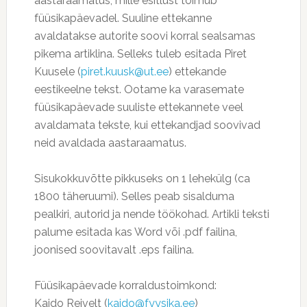
aastaraamatus, mille esitlust toimub
füüsikapäevadel. Suuline ettekanne
avaldatakse autorite soovi korral sealsamas
pikema artiklina. Selleks tuleb esitada Piret
Kuusele (
piret.kuusk@ut.ee
) ettekande
eestikeelne tekst. Ootame ka varasemate
füüsikapäevade suuliste ettekannete veel
avaldamata tekste, kui ettekandjad soovivad
neid avaldada aastaraamatus.
Sisukokkuvõtte pikkuseks on 1 lehekülg (ca
1800 täheruumi). Selles peab sisalduma
pealkiri, autorid ja nende töökohad. Artikli teksti
palume esitada kas Word või .pdf failina,
joonised soovitavalt .eps failina.
Füüsikapäevade korraldustoimkond:
Kaido Reivelt (
kaido@fyysika.ee
)