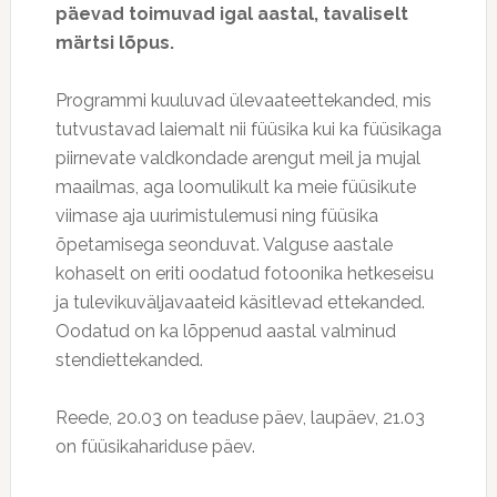
päevad toimuvad igal aastal, tavaliselt
märtsi lõpus.
Programmi kuuluvad ülevaateettekanded, mis
tutvustavad laiemalt nii füüsika kui ka füüsikaga
piirnevate valdkondade arengut meil ja mujal
maailmas, aga loomulikult ka meie füüsikute
viimase aja uurimistulemusi ning füüsika
õpetamisega seonduvat. Valguse aastale
kohaselt on eriti oodatud fotoonika hetkeseisu
ja tulevikuväljavaateid käsitlevad ettekanded.
Oodatud on ka lõppenud aastal valminud
stendiettekanded.
Reede, 20.03 on teaduse päev, laupäev, 21.03
on füüsikahariduse päev.