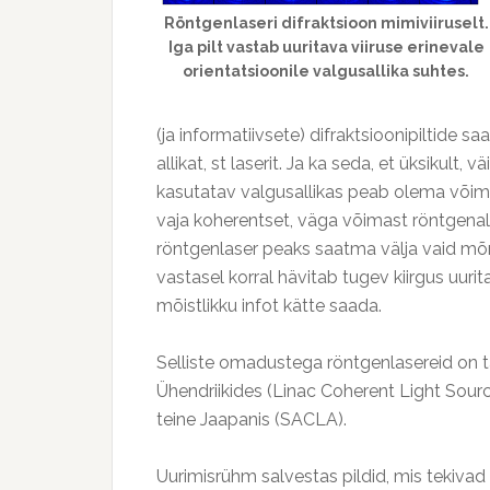
Röntgenlaseri difraktsioon mimiviiruselt.
Iga pilt vastab uuritava viiruse erinevale
orientatsioonile valgusallika suhtes.
(ja informatiivsete) difraktsioonipiltid
allikat, st laserit. Ja ka seda, et üksikult, 
kasutatav valgusallikas peab olema võima
vaja koherentset, väga võimast röntgenallik
röntgenlaser peaks saatma välja vaid mõ
vastasel korral hävitab tugev kiirgus uuri
mõistlikku infot kätte saada.
Selliste omadustega röntgenlasereid on t
Ühendriikides (Linac Coherent Light Source
teine Jaapanis (SACLA).
Uurimisrühm salvestas pildid, mis tekivad r