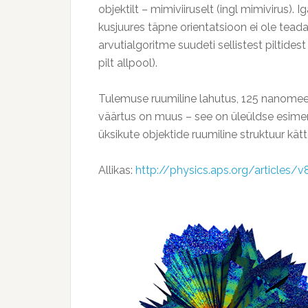
objektilt – mimiviiruselt (ingl mimivirus). 
kusjuures täpne orientatsioon ei ole teada
arvutialgoritme suudeti sellistest piltides
pilt allpool).
Tulemuse ruumiline lahutus, 125 nanomeetr
väärtus on muus – see on üleüldse esimen
üksikute objektide ruumiline struktuur kät
Allikas:
http://physics.aps.org/articles/