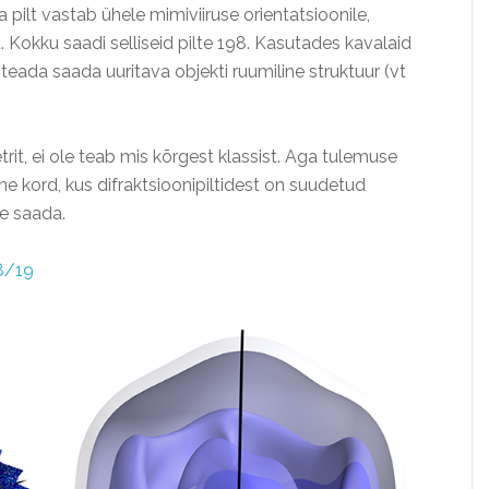
Iga pilt vastab ühele mimiviiruse orientatsioonile,
. Kokku saadi selliseid pilte 198. Kasutades kavalaid
t teada saada uuritava objekti ruumiline struktuur (vt
it, ei ole teab mis kõrgest klassist. Aga tulemuse
e kord, kus difraktsioonipiltidest on suudetud
te saada.
v8/19