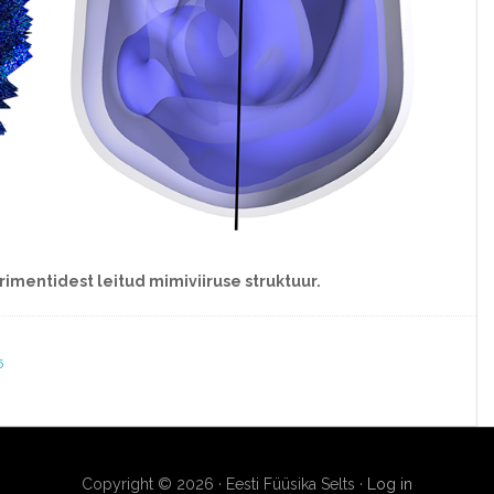
imentidest leitud mimiviiruse struktuur.
5
Copyright © 2026 · Eesti Füüsika Selts ·
Log in