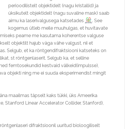
perioodilistelt objektidelt (nagu kristallid) ja
üksikutelt objektidelt (nagu suvaline mask) saab
aimu ka laserivalgusega katsetades
. See
kogemus ütleb meile muuhulgas, et huvitavate
e saamiseks peame me kasutama koherentse valguse
väikselt objektilt hajub väga vähe valgust, nii et
s. Selgub, et ka röntgendifraktsiooni katseteks on
at, st röntgenlaserit. Selgub ka, et selline
ned femtosekundid kestvaid välkeid(impulsse),
tava objekti ning me ei suuda eksperimendist mingit
äna maailmas täpselt kaks tükki, üks Ameerika
, Stanford Linear Accelerator Collider, Stanford),
öntgenlaseri difraktsioonil uuritud bioloogiliselt