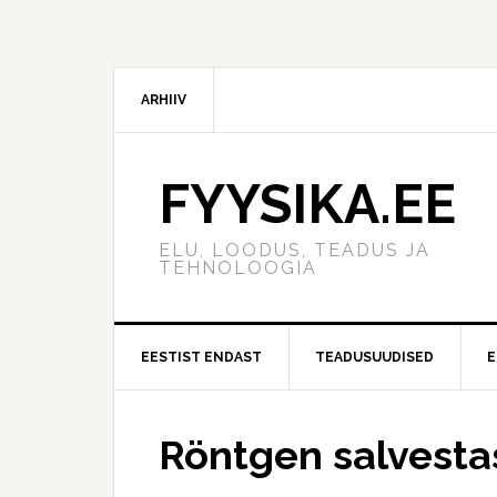
ARHIIV
FYYSIKA.EE
ELU, LOODUS, TEADUS JA
TEHNOLOOGIA
EESTIST ENDAST
TEADUSUUDISED
E
Röntgen salvestas