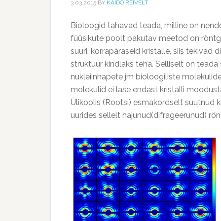
3.03.2015
BY
KAIDO REIVELT
Bioloogid tahavad teada, milline on nende 
füüsikute poolt pakutav meetod on röntge
suuri, korrapäraseid kristalle, siis tekivad 
struktuur kindlaks teha. Selliselt on tea
nukleiinhapete jm bioloogiliste molekulide
molekulid ei lase endast kristalli mood
Ülikoolis (Rootsi) esmakordselt suutnud kin
uurides sellelt hajunud(difrageerunud) rö