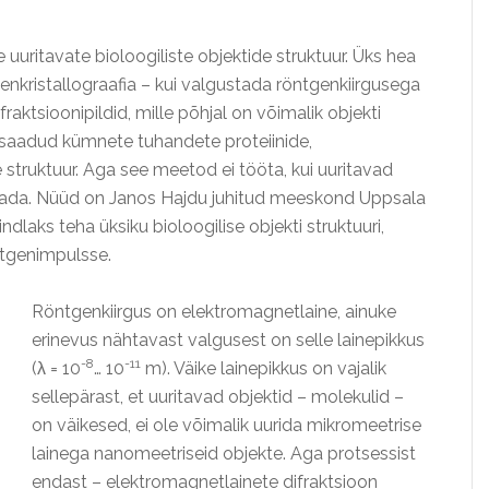
uuritavate bioloogiliste objektide struktuur. Üks hea
nkristallograafia – kui valgustada röntgenkiirgusega
difraktsioonipildid, mille põhjal on võimalik objekti
da saadud kümnete tuhandete proteiinide,
 struktuur. Aga see meetod ei tööta, kui uuritavad
ustada. Nüüd on Janos Hajdu juhitud meeskond Uppsala
dlaks teha üksiku bioloogilise objekti struktuuri,
ntgenimpulsse.
Röntgenkiirgus on elektromagnetlaine, ainuke
erinevus nähtavast valgusest on selle lainepikkus
-8
-11
(λ = 10
… 10
m). Väike lainepikkus on vajalik
sellepärast, et uuritavad objektid – molekulid –
on väikesed, ei ole võimalik uurida mikromeetrise
lainega nanomeetriseid objekte. Aga protsessist
endast – elektromagnetlainete difraktsioon