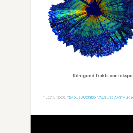
Röntgendifraktsiooni eksper
FILED UNDER:
TEADUSUUDISED
,
VALGUSE AASTA 201