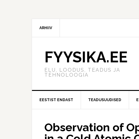
ARHIIV
FYYSIKA.EE
ELU, LOODUS, TEADUS JA
TEHNOLOOGIA
EESTIST ENDAST
TEADUSUUDISED
E
Observation of O
in a Cold Atomic 