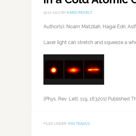
19.10.2017
BY
KAIDO REIVELT
Author(s): Noam Matzliah, Hagai Edri, Asi
Laser light can stretch and squeeze a who
[Phys. Rev. Lett. 119, 163201] Published T
FILED UNDER:
RSS TEADUS