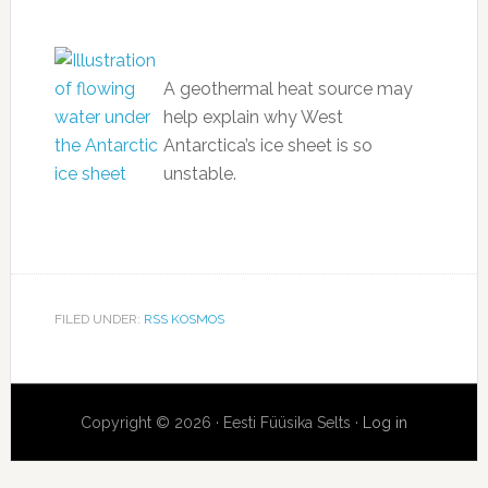
A geothermal heat source may
help explain why West
Antarctica’s ice sheet is so
unstable.
FILED UNDER:
RSS KOSMOS
Copyright © 2026 · Eesti Füüsika Selts ·
Log in