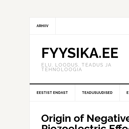
ARHIIV
FYYSIKA.EE
ELU, LOODUS, TEADUS JA
TEHNOLOOGIA
EESTIST ENDAST
TEADUSUUDISED
E
Origin of Negativ
Piezoelectric Effe