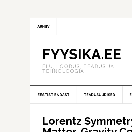
ARHIIV
FYYSIKA.EE
ELU, LOODUS, TEADUS JA
TEHNOLOOGIA
EESTIST ENDAST
TEADUSUUDISED
E
Lorentz Symmetry
Matter-Gravity C