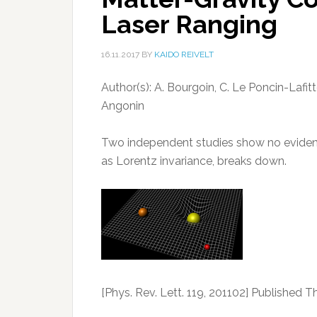
Laser Ranging
16.11.2017
BY
KAIDO REIVELT
Author(s): A. Bourgoin, C. Le Poncin-Lafitt
Angonin
Two independent studies show no evidenc
as Lorentz invariance, breaks down.
[Phys. Rev. Lett. 119, 201102] Published 