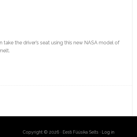
 take the driver’s seat using this new NASA model of
melt.
Copyright © 2026 · Eesti Füüsika Selts ·
Log in