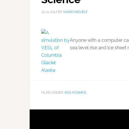
30.11.2017
BY
KAIDO REIVELT
Anyone with a computer can
sea level rise and ice sheet 
FILED UNDER:
RSS KOSMOS