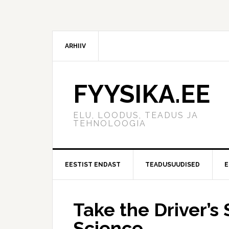
ARHIIV
FYYSIKA.EE
ELU, LOODUS, TEADUS JA
TEHNOLOOGIA
EESTIST ENDAST
TEADUSUUDISED
E
Take the Driver’s
Science