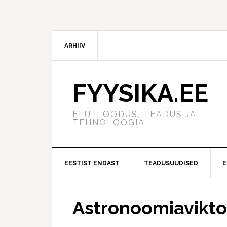
ARHIIV
FYYSIKA.EE
ELU, LOODUS, TEADUS JA
TEHNOLOOGIA
EESTIST ENDAST
TEADUSUUDISED
E
Astronoomiaviktor