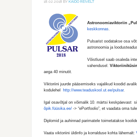
18.02.2018
BY
KAIDO REIVELT
Astronoomiaviktoriin „Pul
keskkonnas
.
Pulsarist oodatakse osa v
astronoomia ja loodusteadus
Võistlusel saab osaleda inte
vahendusel.
Viktoriiniküsi
aega 40 minutit.
Viktoriini juurde pääsemiseks vajalikud koodid avalik
kodulehel
http://www.teaduskool.ut.ee/
pulsar
.
Igal osavõtjal on võimalik 10. märtsi keskpäevast si
õpik.füüsika.ee/
-> “ePortfoolio”, et vaadata oma tul
Diplomid ja auhinnad parimatele toimetatakse kooli
Vaata viktoriini üldinfo ja korralduse kohta lähemalt: