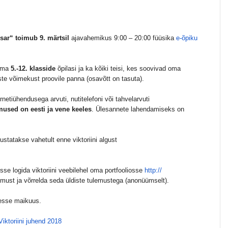
sar“ toimub 9. märtsil
ajavahemikus 9:00 – 20:00 füüsika
e-õpiku
õtma
5.-12. klasside
õpilasi ja ka kõiki teisi, kes soovivad oma
te võimekust proovile panna (osavõtt on tasuta).
rnetiühendusega arvuti, nutitelefoni või tahvelarvuti
mused on eesti ja vene keeles
. Ülesannete lahendamiseks on
ustatakse vahetult enne viktoriini algust
sse logida viktoriini veebilehel oma portfooliosse
http://
emust ja võrrelda seda üldiste tulemustega (anonüümselt).
desse maikuus.
Viktoriini juhend 2018