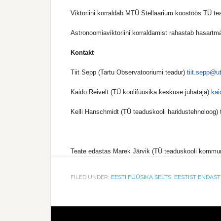
Viktoriini korraldab MTÜ Stellaarium koostöös TÜ tea
Astronoomiaviktoriini korraldamist rahastab hasar
Kontakt
Tiit Sepp (Tartu Observatooriumi teadur)
tiit.sepp@u
Kaido Reivelt (TÜ koolifüüsika keskuse juhataja)
kai
Kelli Hanschmidt (TÜ teaduskooli haridustehnoloog)
Teate edastas Marek Järvik (TÜ teaduskooli kommuni
FILED UNDER:
EESTI FÜÜSIKA SELTS
,
EESTIST ENDAST