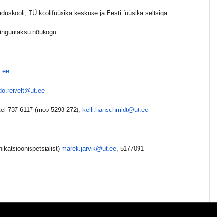
duskooli, TÜ koolifüüsika keskuse ja Eesti füüsika seltsiga.
tmängumaksu nõukogu.
t.ee
do.reivelt@ut.ee
 tel 737 6117 (mob 5298 272),
kelli.hanschmidt@ut.ee
katsioonispetsialist)
marek.jarvik@ut.ee
, 5177091