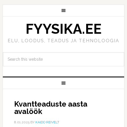
FYYSIKA.EE
ELU, LOODUS, TEADUS JA TEHNOLOOGIA
Kvantteaduste aasta
avalöök
8.01.2025
BY
KAIDO REIVELT