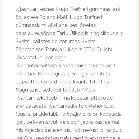
7. jaanuaril esines Hugo Treffneri gümnaasiumi
õpilastele Roland Matt, Hugo Treffneri
gümnaasiumi vilistlane, kes lõpetas
bakalaureusõppe Tartu Ülikoolis ning siirdus siis
Šveitsi, kaitstes doktorikraad Šveitsi
Föderaalses Tehnika Ülikoolis (ETH Zurich)
lõksustatud ioonidega
kvantinformatsiooni töötlemise teemal prof.
Jonathan Home’i grupis. Praegu töötab ta
ettevõttes Oxford Ionics kvantarhitektina.
Nagu ta ise selle kohta ütleb: “Mida
kvantarhitekt teeb – ma koostan ettevõtte
arendatavate kvantarvutite terviklahendust
füüsiku prillide läbi. Põhiväljundiks on koostada
iga uue kvantarvuti versiooni jaoks käsiraamat,
mis kirjeldab selle ehitust, võimekust, piiranguid
jne. Otsusekohti on palju, neid tuleb vaagida ja