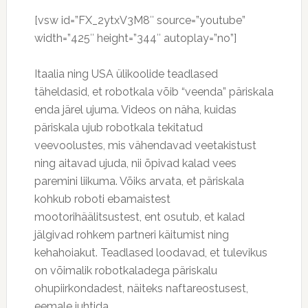
[vsw id=”FX_2ytxV3M8″ source=”youtube”
width=”425″ height=”344″ autoplay=”no”]
Itaalia ning USA ülikoolide teadlased
täheldasid, et robotkala võib “veenda” päriskala
enda järel ujuma. Videos on näha, kuidas
päriskala ujub robotkala tekitatud
veevoolustes, mis vähendavad veetakistust
ning aitavad ujuda, nii õpivad kalad vees
paremini liikuma. Võiks arvata, et päriskala
kohkub roboti ebamaistest
mootorihäälitsustest, ent osutub, et kalad
jälgivad rohkem partneri käitumist ning
kehahoiakut. Teadlased loodavad, et tulevikus
on võimalik robotkaladega päriskalu
ohupiirkondadest, näiteks naftareostusest,
eemale juhtida.