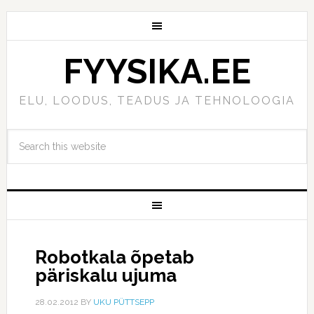
FYYSIKA.EE
ELU, LOODUS, TEADUS JA TEHNOLOOGIA
Robotkala õpetab
päriskalu ujuma
28.02.2012
BY
UKU PÜTTSEPP