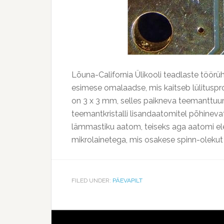
Lõuna-California Ülikooli teadlaste töörüh
esimese omalaadse, mis kaitseb lülitusp
on 3 x 3 mm, selles paikneva teemanttuu
teemantkristalli lisandaatomitel põhinevat
lämmastiku aatom, teiseks aga aatomi elek
mikrolainetega, mis osakese spinn-olekut
FILED UNDER:
PÄEVAPILT