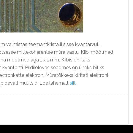
m valmistas teemantkristalli sisse kvantarvuti,
rotsesse mittekoherentse müra vastu. Kiibi mõõtmed
ma mõõtmed aga 1 x 1 mm. Kiibis on kaks
 kvantbitti. Pildilolevas seadmes on üheks bitiks
tronkatte elektron. Müratõkkeks kiiritati elektroni
 pidevalt muutsid. Loe lähemalt
siit
.