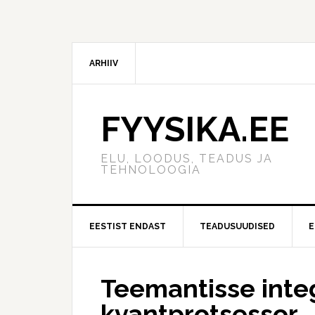
ARHIIV
FYYSIKA.EE
ELU, LOODUS, TEADUS JA
TEHNOLOOGIA
EESTIST ENDAST
TEADUSUUDISED
E
Teemantisse inte
kvantprotsessor