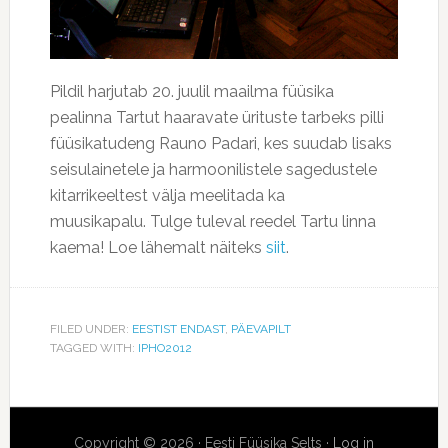
Pildil harjutab 20. juulil maailma füüsika
pealinna Tartut haaravate ürituste tarbeks pilli
füüsikatudeng Rauno Padari, kes suudab lisaks
seisulainetele ja harmoonilistele sagedustele
kitarrikeeltest välja meelitada ka
muusikapalu. Tulge tuleval reedel Tartu linna
kaema! Loe lähemalt näiteks
siit
.
FILED UNDER:
EESTIST ENDAST
,
PÄEVAPILT
TAGGED WITH:
IPHO2012
Copyright © 2026 · Eesti Füüsika Selts ·
Log in