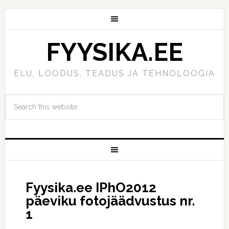
FYYSIKA.EE
ELU, LOODUS, TEADUS JA TEHNOLOOGIA
Fyysika.ee IPhO2012
päeviku fotojäädvustus nr.
1