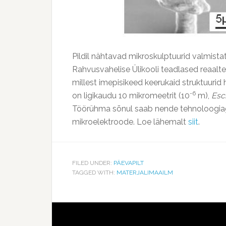
Pildil nähtavad mikroskulptuurid valmist
Rahvusvahelise Ülikooli teadlased reaaltea
millest imepisikeed keerukaid struktuurid 
-6
on ligikaudu 10 mikromeetrit (10
m),
Esch
Töörühma sõnul saab nende tehnoloogiaga 
mikroelektroode. Loe lähemalt
siit
.
FILED UNDER:
PÄEVAPILT
TAGGED WITH:
MATERJALIMAAILM