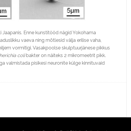
ati Jaapanis. Enne kunstitööd nägid Yokohama
duslikku vaeva ning mõtlesid välja erilise vaha,
hiljem vormitigi. Vasakpoolse skulptuurjänese pikkus
erichia coli
bakter on näiteks 2 mikromeetrit pikk.
valmistada pisikesi neuronite külge kinnituvaid