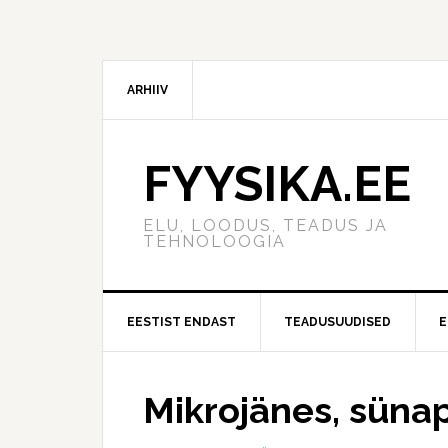
ARHIIV
FYYSIKA.EE
ELU, LOODUS, TEADUS JA
TEHNOLOOGIA
EESTIST ENDAST
TEADUSUUDISED
E
Mikrojänes, sünap