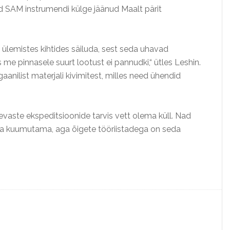
id SAM instrumendi külge jäänud Maalt pärit
 ülemistes kihtides säiluda, sest seda uhavad
 me pinnasele suurt lootust ei pannudki,“ ütles Leshin.
anilist materjali kivimitest, milles need ühendid
evaste ekspeditsioonide tarvis vett olema küll. Nad
da kuumutama, aga õigete tööriistadega on seda