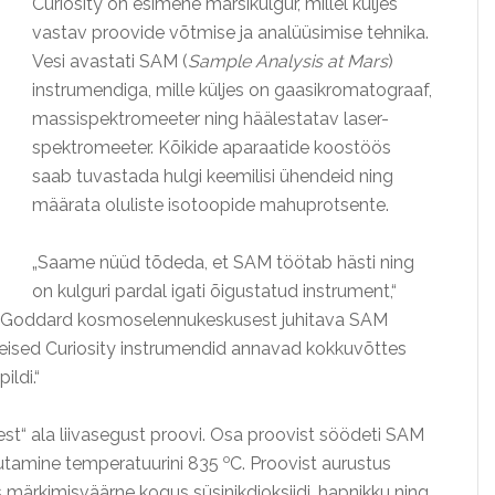
Curiosity on esimene marsikulgur, millel küljes
vastav proovide võtmise ja analüüsimise tehnika.
Vesi avastati SAM (
Sample Analysis at Mars
)
instrumendiga, mille küljes on gaasikromatograaf,
massispektromeeter ning häälestatav laser-
spektromeeter. Kõikide aparaatide koostöös
saab tuvastada hulgi keemilisi ühendeid ning
määrata oluliste isotoopide mahuprotsente.
„Saame nüüd tõdeda, et SAM töötab hästi ning
on kulguri pardal igati õigustatud instrument,“
 Goddard kosmoselennukeskusest juhitava SAM
teised Curiosity instrumendid annavad kokkuvõttes
ildi.“
st“ ala liivasegust proovi. Osa proovist söödeti SAM
o
mutamine temperatuurini 835
C. Proovist aurustus
as märkimisväärne kogus süsinikdioksiidi, hapnikku ning