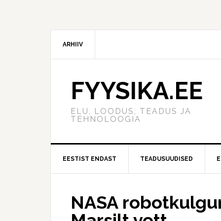
ARHIIV
FYYSIKA.EE
ELU, LOODUS, TEADUS JA
TEHNOLOOGIA
EESTIST ENDAST
TEADUSUUDISED
E
NASA robotkulgur 
Marsilt vett