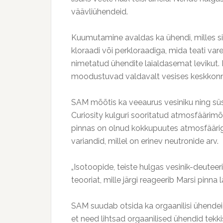
väävliühendeid.
Kuumutamine avaldas ka ühendi, milles sis
kloraadi või perkloraadiga, mida teati var
nimetatud ühendite laialdasemat levikut.
moodustuvad valdavalt vesises keskkonn
SAM mõõtis ka veeaurus vesiniku ning sü
Curiosity kulguri sooritatud atmosfäärimõ
pinnas on olnud kokkupuutes atmosfäärig
variandid, millel on erinev neutronide arv.
„Isotoopide, teiste hulgas vesinik-deuteer
teooriat, mille järgi reageerib Marsi pinna
SAM suudab otsida ka orgaanilisi ühendeid
et need lihtsad orgaanilised ühendid tekk