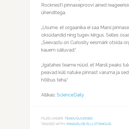
Rocknest’i pinnaseproovi ained reageeris
ühenditega.
„Usume, et orgaanika ei saa Marsi pinnase
oksüdandid ning tugev kiirgus. Selles osas
„Seevastu on Curiosity eesmärk otsida orga
kauem säiluvad.“
„Igatahes teame nüüd, et Marsil peaks tul
peavad küll natuke pinnast varuma ja se
hõlbus teha.“
Allikas:
ScienceDaily
FILED UNDER:
TEADUSUUDISED
TAGGED WITH:
MAAVÄLISE ELU OTSINGUD