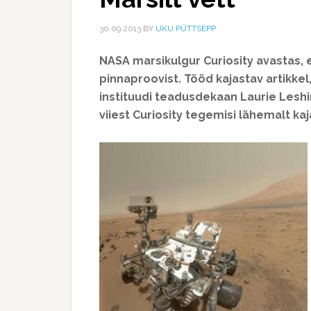
30.09.2013
BY
UKU PÜTTSEPP
NASA marsikulgur Curiosity avastas, et
pinnaproovist. Tööd kajastav artikkel,
instituudi teadusdekaan Laurie Leshi
viiest Curiosity tegemisi lähemalt kaja