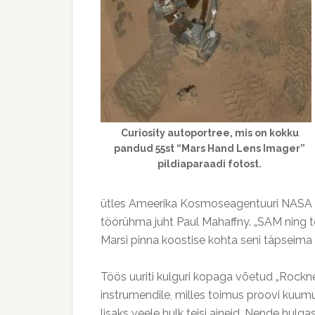
Curiosity autoportree, mis on kokku
pandud 55st “Mars Hand Lens Imager”
pildiaparaadi fotost.
ütles Ameerika Kosmoseagentuuri NASA
töörühma juht Paul Mahaffny. „SAM ning 
Marsi pinna koostise kohta seni täpseima p
Töös uuriti kulguri kopaga võetud „Rockne
instrumendile, milles toimus proovi kuu
lisaks veele hulk teisi aineid. Nende hulg