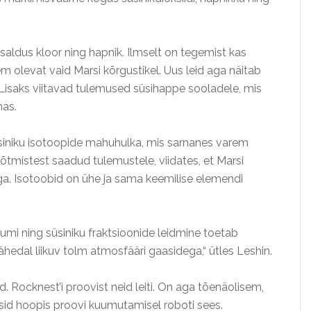
aldus kloor ning hapnik. Ilmselt on tegemist kas
em olevat vaid Marsi kõrgustikel. Uus leid aga näitab
 Lisaks viitavad tulemused süsihappe sooladele, mis
as.
siniku isotoopide mahuhulka, mis sarnanes varem
õtmistest saadud tulemustele, viidates, et Marsi
a. Isotoobid on ühe ja sama keemilise elemendi
iumi ning süsiniku fraktsioonide leidmine toetab
 lähedal liikuv tolm atmosfääri gaasidega,“ ütles Leshin.
. Rocknest’i proovist neid leiti. On aga tõenäolisem,
isid hoopis proovi kuumutamisel roboti sees.