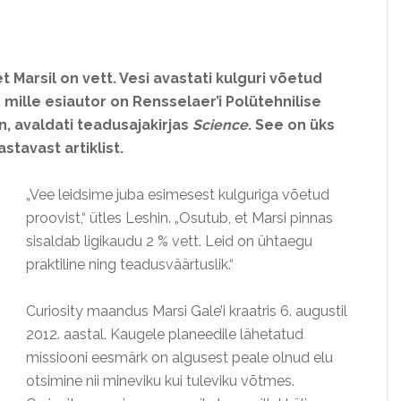
 Marsil on vett. Vesi avastati kulguri võetud
 mille esiautor on Rensselaer’i Polütehnilise
n, avaldati teadusajakirjas
Science
. See on üks
stavast artiklist.
„Vee leidsime juba esimesest kulguriga võetud
proovist,“ ütles Leshin. „Osutub, et Marsi pinnas
sisaldab ligikaudu 2 % vett. Leid on ühtaegu
praktiline ning teadusväärtuslik.“
Curiosity maandus Marsi Gale’i kraatris 6. augustil
2012. aastal. Kaugele planeedile lähetatud
missiooni eesmärk on algusest peale olnud elu
otsimine nii mineviku kui tuleviku võtmes.