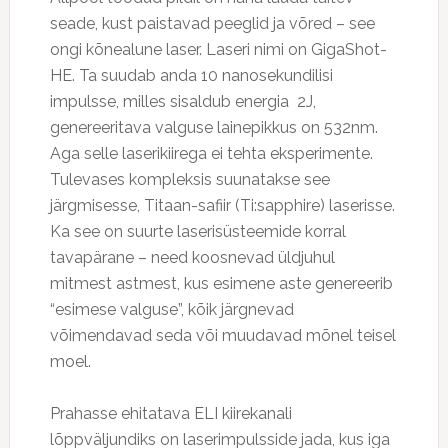
seade, kust paistavad peeglid ja võred – see
ongi kõnealune laser. Laseri nimi on GigaShot-
HE. Ta suudab anda 10 nanosekundilisi
impulsse, milles sisaldub energia 2J,
genereeritava valguse lainepikkus on 532nm.
Aga selle laserikiirega ei tehta eksperimente.
Tulevases kompleksis suunatakse see
järgmisesse, Titaan-safiir (Ti:sapphire) laserisse.
Ka see on suurte laserisüsteemide korral
tavapärane – need koosnevad üldjuhul
mitmest astmest, kus esimene aste genereerib
“esimese valguse”, kõik järgnevad
võimendavad seda või muudavad mõnel teisel
moel.
Prahasse ehitatava ELI kiirekanali
lõppväljundiks on laserimpulsside jada, kus iga