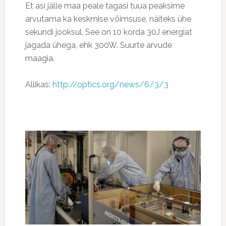
Et asi jälle maa peale tagasi tuua peaksime
arvutama ka keskmise võimsuse, näiteks ühe
sekundi jooksul. See on 10 korda 30J energiat
jagada ühega, ehk 300W. Suurte arvude
maagia.
Allikas:
http://optics.org/news/6/3/3