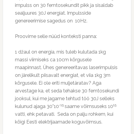
impulss on 30 femtosekundit pikk ja sisaldab
sealjuures 30J energiat. Impulsside
genereerimise sagedus on 10Hz.
Proovime selle nüüd konteksti panna:
1 džaul on energia, mis tuleb kulutada 1kg
massi viimiseks ca 10cm kõrgusele
maapinnast. Ühes genereeritavas laserimpulsis
on järelikult piisavalt energiat, et viia 1kg 3m
kõrgusele. Ei ole eriti muljetäratav? Aga
arvestage ka, et seda tehakse 30 femtosekundi
jooksul, kui me jagame tehtud töö 30J selleks
-15
15
kulunud ajaga 30*10
saame võimsuseks 10
vatti, ehk petavati. Seda on palju rohkem, kui
kõigi Eesti elektrijaamade koguvõimsus.