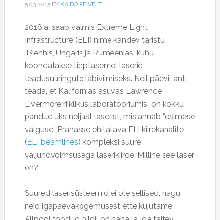
5.03.2015
BY
KAIDO REIVELT
2018.a. saab valmis Extreme Light
Infrastructure (ELI) nime kandev taristu
Tšehhis, Ungaris ja Rumeenias, kuhu
koondatakse tipptasemel laserid
teadusuuringute läbiviimiseks. Neil päevil anti
teada, et Kalifornias asuvas Lawrence
Livermore riiklikus laboratooriumis on kokku
pandud üks neljast laserist, mis annab “esimese
valguse” Prahasse ehitatava ELI kiirekanalite
(
ELI beamlines
) kompleksi suure
väljundvõimsusega laserikiirde. Milline see laser
on?
Suured laserisüsteemid ei ole sellised, nagu
neid igapäevakogemusest ette kujutame.
Allpool toodud pildil on näha lauda täitev