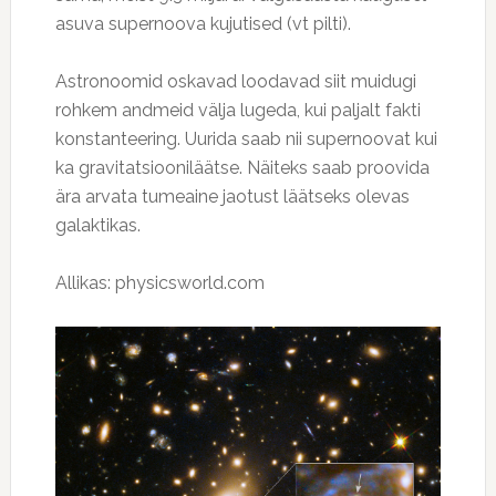
asuva supernoova kujutised (vt pilti).
Astronoomid oskavad loodavad siit muidugi
rohkem andmeid välja lugeda, kui paljalt fakti
konstanteering. Uurida saab nii supernoovat kui
ka gravitatsiooniläätse. Näiteks saab proovida
ära arvata tumeaine jaotust läätseks olevas
galaktikas.
Allikas: physicsworld.com