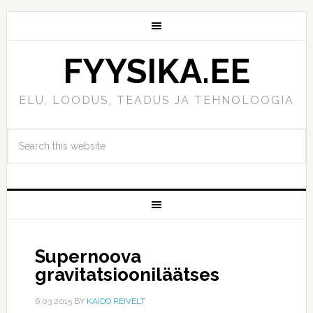
FYYSIKA.EE
ELU, LOODUS, TEADUS JA TEHNOLOOGIA
Supernoova
gravitatsiooniläätses
6.03.2015
BY
KAIDO REIVELT