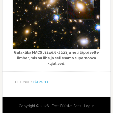
Galaktika MACS J1149.6+2223 ja neli täppi selle
ümber, mis on ühe ja sellesama supernoova
kujutised.
FILED UNDER:
PÄEVAPILT
Copyright © 2026 · Eesti Füüsika Selts ·
Log in