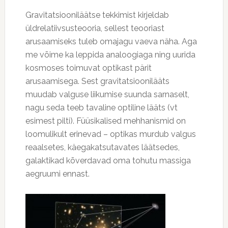
Gravitatsiooniläätse tekkimist kirjeldab
üldrelatiivsusteooria, sellest teooriast
arusaamiseks tuleb omajagu vaeva näha. Aga
me võime ka leppida analoogiaga ning uurida
kosmoses toimuvat optikast pärit
arusaamisega. Sest gravitatsioonilääts
muudab valguse liikumise suunda sarnaselt,
nagu seda teeb tavaline optiline lääts (vt
esimest pilti). Füüsikalised mehhanismid on
loomulikult erinevad – optikas murdub valgus
reaalsetes, käegakatsutavates läätsedes,
galaktikad kõverdavad oma tohutu massiga
aegruumi ennast.