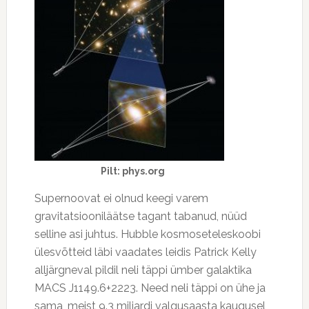
Pilt: phys.org
Supernoovat ei olnud keegi varem
gravitatsiooniläätse tagant tabanud, nüüd
selline asi juhtus. Hubble kosmoseteleskoobi
ülesvõtteid läbi vaadates leidis Patrick Kelly
alljärgneval pildil neli täppi ümber galaktika
MACS J1149.6+2223. Need neli täppi on ühe ja
sama, meist 9.3 miljardi valgusaasta kaugusel