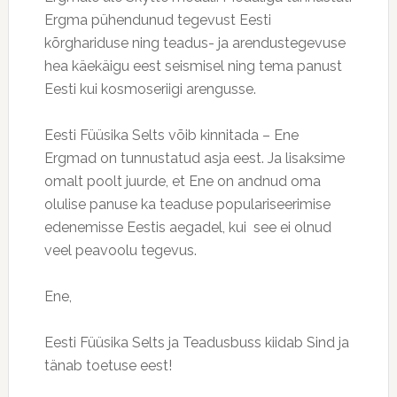
Ergma pühendunud tegevust Eesti
kõrghariduse ning teadus- ja arendustegevuse
hea käekäigu eest seismisel ning tema panust
Eesti kui kosmoseriigi arengusse.
Eesti Füüsika Selts võib kinnitada – Ene
Ergmad on tunnustatud asja eest. Ja lisaksime
omalt poolt juurde, et Ene on andnud oma
olulise panuse ka teaduse populariseerimise
edenemisse Eestis aegadel, kui see ei olnud
veel peavoolu tegevus.
Ene,
Eesti Füüsika Selts ja Teadusbuss kiidab Sind ja
tänab toetuse eest!