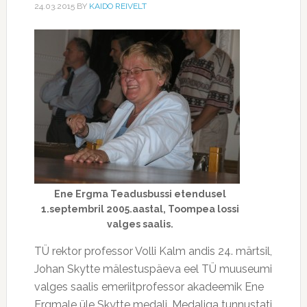
24.03.2015
BY
KAIDO REIVELT
Ene Ergma Teadusbussi etendusel
1.septembril 2005.aastal, Toompea lossi
valges saalis.
TÜ rektor professor Volli Kalm andis 24. märtsil,
Johan Skytte mälestuspäeva eel TÜ muuseumi
valges saalis emeriitprofessor akadeemik Ene
Ergmale üle Skytte medali. Medaliga tunnustati