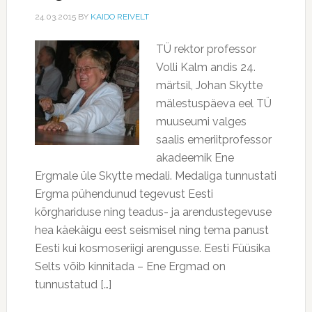
24.03.2015
BY
KAIDO REIVELT
TÜ rektor professor
Volli Kalm andis 24.
märtsil, Johan Skytte
mälestuspäeva eel TÜ
muuseumi valges
saalis emeriitprofessor
akadeemik Ene
Ergmale üle Skytte medali. Medaliga tunnustati
Ergma pühendunud tegevust Eesti
kõrghariduse ning teadus- ja arendustegevuse
hea käekäigu eest seismisel ning tema panust
Eesti kui kosmoseriigi arengusse. Eesti Füüsika
Selts võib kinnitada – Ene Ergmad on
tunnustatud […]