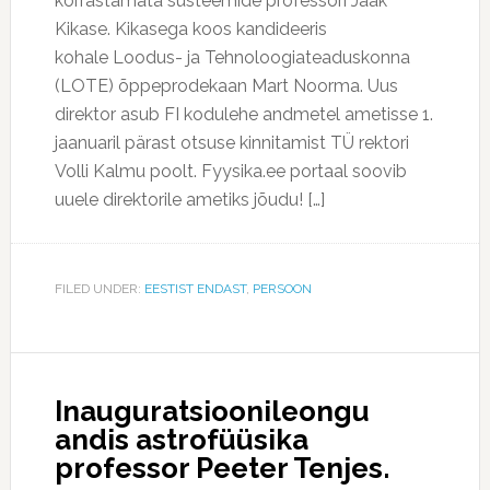
korrastamata süsteemide professori Jaak
Kikase. Kikasega koos kandideeris
kohale Loodus- ja Tehnoloogiateaduskonna
(LOTE) õppeprodekaan Mart Noorma. Uus
direktor asub FI kodulehe andmetel ametisse 1.
jaanuaril pärast otsuse kinnitamist TÜ rektori
Volli Kalmu poolt. Fyysika.ee portaal soovib
uuele direktorile ametiks jõudu! […]
FILED UNDER:
EESTIST ENDAST
,
PERSOON
Inauguratsioonileongu
andis astrofüüsika
professor Peeter Tenjes.