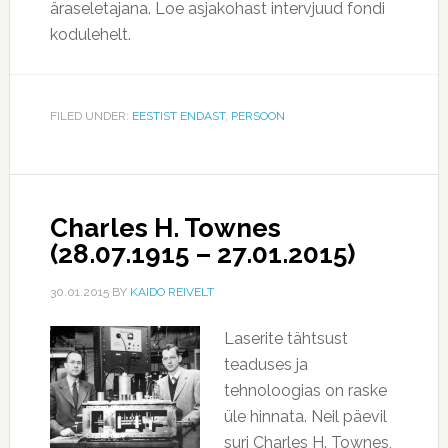
äraseletajana. Loe asjakohast intervjuud fondi
kodulehelt.
FILED UNDER:
EESTIST ENDAST
,
PERSOON
Charles H. Townes
(28.07.1915 – 27.01.2015)
30.01.2015
BY
KAIDO REIVELT
Laserite tähtsust
teaduses ja
tehnoloogias on raske
üle hinnata. Neil päevil
suri Charles H. Townes,