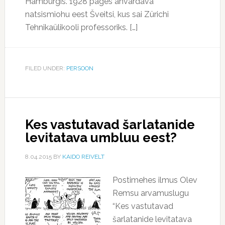
Hamburgis. 1928 pages ähvardava
natsismiohu eest Šveitsi, kus sai Zürichi
Tehnikaülikooli professoriks. […]
FILED UNDER:
PERSOON
Kes vastutavad šarlatanide
levitatava umbluu eest?
8.04.2015
BY
KAIDO REIVELT
Postimehes ilmus Olev
Remsu arvamuslugu
“Kes vastutavad
šarlatanide levitatava