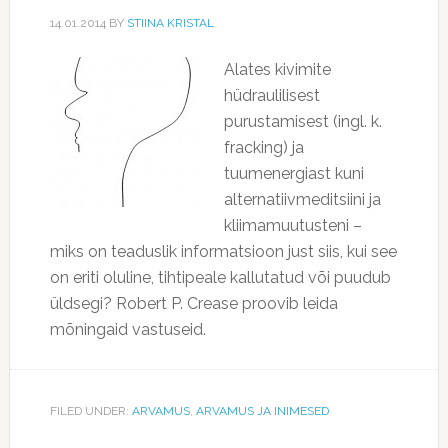
14.01.2014
BY
STIINA KRISTAL
Alates kivimite
hüdraulilisest
purustamisest (ingl. k.
fracking) ja
tuumenergiast kuni
alternatiivmeditsiini ja
kliimamuutusteni –
miks on teaduslik informatsioon just siis, kui see
on eriti oluline, tihtipeale kallutatud või puudub
üldsegi? Robert P. Crease proovib leida
mõningaid vastuseid.
FILED UNDER:
ARVAMUS
,
ARVAMUS JA INIMESED