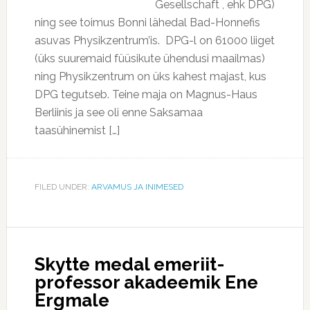
Gesell­schaft , ehk DPG)
ning see toimus Bonni lähedal Bad-Honnefis
asuvas Physikzentrum’is. DPG-l on 61000 liiget
(üks suuremaid füüsikute ühendusi maailmas)
ning Physikzentrum on üks kahest majast, kus
DPG tegutseb. Teine maja on Magnus-Haus
Berliinis ja see oli enne Saksamaa
taasühinemist […]
FILED UNDER:
ARVAMUS JA INIMESED
Skytte medal emeriit-
professor akadeemik Ene
Ergmale