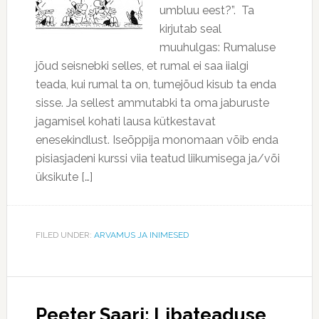
umbluu eest?”. Ta
kirjutab seal
muuhulgas: Rumaluse
jõud seisnebki selles, et rumal ei saa iialgi
teada, kui rumal ta on, tumejõud kisub ta enda
sisse. Ja sellest ammutabki ta oma jaburuste
jagamisel kohati lausa kütkestavat
enesekindlust. Iseõppija monomaan võib enda
pisiasjadeni kurssi viia teatud liikumisega ja/või
üksikute […]
FILED UNDER:
ARVAMUS JA INIMESED
Peeter Saari: Libateaduse