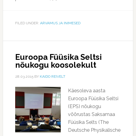
FILED UNDER:
ARVAMUS JA INIMESED
Euroopa Füüsika Seltsi
nõukogu koosolekult
28.03.2015
BY
KAIDO REIVELT
Käesoleva aasta
Euroopa Füüsika Seltsi
(EPS) nõukogu
võõrustas Saksamaa
Füüsika Selts (The
Deutsche Physikalische