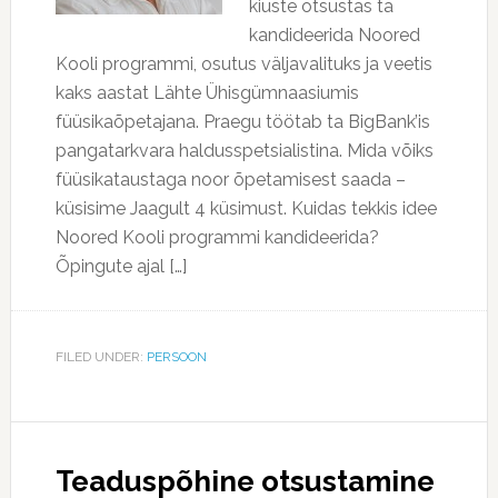
kiuste otsustas ta
kandideerida Noored
Kooli programmi, osutus väljavalituks ja veetis
kaks aastat Lähte Ühisgümnaasiumis
füüsikaõpetajana. Praegu töötab ta BigBank’is
pangatarkvara haldusspetsialistina. Mida võiks
füüsikataustaga noor õpetamisest saada –
küsisime Jaagult 4 küsimust. Kuidas tekkis idee
Noored Kooli programmi kandideerida?
Õpingute ajal […]
FILED UNDER:
PERSOON
Teaduspõhine otsustamine