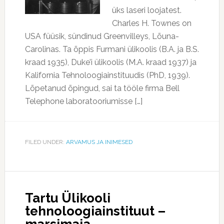
üks laseri loojatest.
Charles H. Townes on
USA füüsik, sündinud Greenvilleys, Lõuna-
Carolinas. Ta õppis Furmani ülikoolis (B.A. ja B.S.
kraad 1935), Duke’i ülikoolis (M.A. kraad 1937) ja
Kalifornia Tehnoloogiainstituudis (PhD, 1939).
Lõpetanud õpingud, sai ta tööle firma Bell
Telephone laboratooriumisse […]
FILED UNDER:
ARVAMUS JA INIMESED
Tartu Ülikooli
tehnoloogiainstituut –