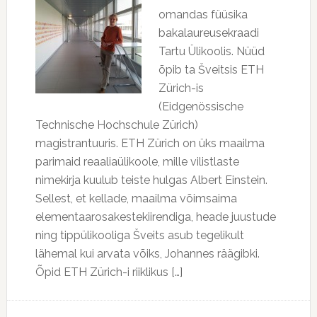
omandas füüsika
bakalaureusekraadi
Tartu Ülikoolis. Nüüd
õpib ta Šveitsis ETH
Zürich-is
(Eidgenössische
Technische Hochschule Zürich)
magistrantuuris. ETH Zürich on üks maailma
parimaid reaaliaülikoole, mille vilistlaste
nimekirja kuulub teiste hulgas Albert Einstein.
Sellest, et kellade, maailma võimsaima
elementaarosakestekiirendiga, heade juustude
ning tippülikooliga Šveits asub tegelikult
lähemal kui arvata võiks, Johannes räägibki.
Õpid ETH Zürich-i riiklikus […]