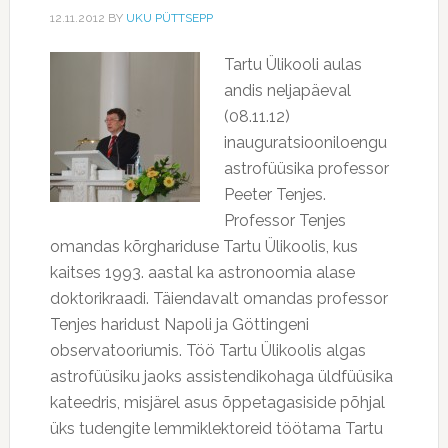
12.11.2012
BY
UKU PÜTTSEPP
Tartu Ülikooli aulas
andis neljapäeval
(08.11.12)
inauguratsiooniloengu
astrofüüsika professor
Peeter Tenjes.
Professor Tenjes
omandas kõrghariduse Tartu Ülikoolis, kus
kaitses 1993. aastal ka astronoomia alase
doktorikraadi. Täiendavalt omandas professor
Tenjes haridust Napoli ja Göttingeni
observatooriumis. Töö Tartu Ülikoolis algas
astrofüüsiku jaoks assistendikohaga üldfüüsika
kateedris, misjärel asus õppetagasiside põhjal
üks tudengite lemmiklektoreid töötama Tartu