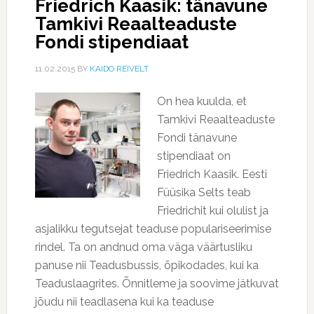
Friedrich Kaasik: tänavune
Tamkivi Reaalteaduste
Fondi stipendiaat
11.02.2015
BY
KAIDO REIVELT
On hea kuulda, et
Tamkivi Reaalteaduste
Fondi tänavune
stipendiaat on
Friedrich Kaasik. Eesti
Füüsika Selts teab
Friedrichit kui olulist ja
asjalikku tegutsejat teaduse populariseerimise
rindel. Ta on andnud oma väga väärtusliku
panuse nii Teadusbussis, õpikodades, kui ka
Teaduslaagrites. Õnnitleme ja soovime jätkuvat
jõudu nii teadlasena kui ka teaduse