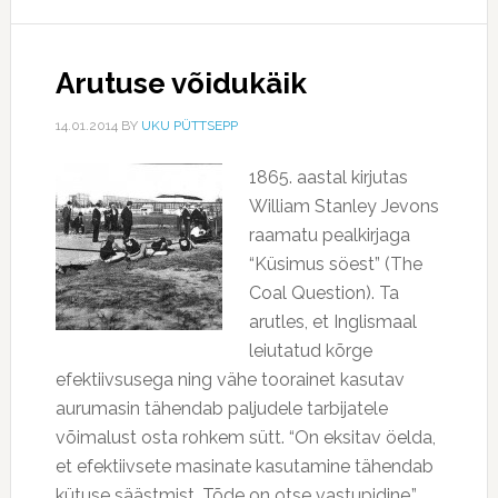
Arutuse võidukäik
14.01.2014
BY
UKU PÜTTSEPP
1865. aastal kirjutas
William Stanley Jevons
raamatu pealkirjaga
“Küsimus söest” (The
Coal Question). Ta
arutles, et Inglismaal
leiutatud kõrge
efektiivsusega ning vähe toorainet kasutav
aurumasin tähendab paljudele tarbijatele
võimalust osta rohkem sütt. “On eksitav öelda,
et efektiivsete masinate kasutamine tähendab
kütuse säästmist. Tõde on otse vastupidine,”