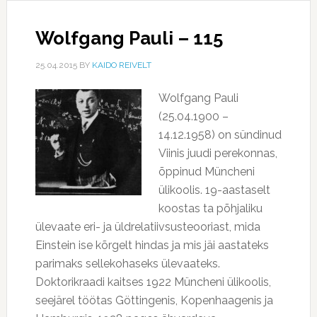
Wolfgang Pauli – 115
25.04.2015
BY
KAIDO REIVELT
Wolfgang Pauli
(25.04.1900 –
14.12.1958) on sündinud
Viinis juudi perekonnas,
õppinud Müncheni
ülikoolis. 19-aastaselt
koostas ta põhjaliku
ülevaate eri- ja üldrelatiivsusteooriast, mida
Einstein ise kõrgelt hindas ja mis jäi aastateks
parimaks sellekohaseks ülevaateks.
Doktorikraadi kaitses 1922 Müncheni ülikoolis,
seejärel töötas Göttingenis, Kopenhaagenis ja