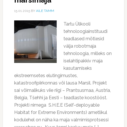
marsimaja
15.01.2015
BY
AILE TAMM
Tartu Ülikooli
tehnoloogiainstituudi
teadlased mõtlesid
välja robotmaja
tehnoloogia, milleks on
iselahtipakkiv maja
kasutamiseks
ekstreemsetes elutingimustes,
katastroofipiirkonnas või lausa Marsil. Projekt
sai võimalikuks viie riigi – Prantsusmaa, Austria,
Belgia, Tšehhi ja Eesti – teadlaste koostööst.
Projekti nimega S.H.E.E (Self-deployable
Habitat for Extreme Environments) ametlikul
kodulehel on näha ka maja valmimisprotsessi