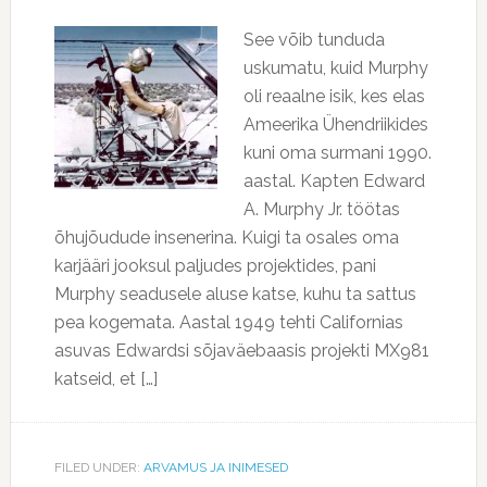
See võib tunduda
uskumatu, kuid Murphy
oli reaalne isik, kes elas
Ameerika Ühendriikides
kuni oma surmani 1990.
aastal. Kapten Edward
A. Murphy Jr. töötas
õhujõudude insenerina. Kuigi ta osales oma
karjääri jooksul paljudes projektides, pani
Murphy seadusele aluse katse, kuhu ta sattus
pea kogemata. Aastal 1949 tehti Californias
asuvas Edwardsi sõjaväebaasis projekti MX981
katseid, et […]
FILED UNDER:
ARVAMUS JA INIMESED