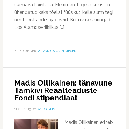
surmavalt kiiritada. Merrimani tegelaskujus on
ühendatud kaks tõelist füüsikut, kelle surm tegi
neist teistlaadi sõjaohvrid. Kriitilisuse uuringud
Los Alamose riiklikus […]
FILED UNDER:
ARVAMUS JA INIMESED
Madis Ollikainen: tänavune
Tamkivi Reaalteaduste
Fondi stipendiaat
11.02.2015
BY
KAIDO REIVELT
Madis Ollikainen erineb