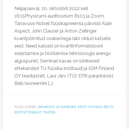
Neljapäeval, 20. oktoobril 2022 kell
16:15Physicumi auditoorium B103 ja Zoom.
Tänavuse Nobeli füüsikapreemia pälvisid Alain
Aspect, John Clauser ja Anton Zeilinger
kvantpõimitud osakestega läbi viidud katsete
eest. Need katsed on kvantinformatsiooni
edastamise ja töötlemise tehnoloogia arengu
alguspunkt. Seminari kavas on lühikesed
ettekanded TÜ füüsika instituudi ja IQM Finland
OY teadlastelt: Laur Järv (TÜ): EPR paradoksist
Belli teoreemini […]
FILED UNDER:
ARVAMUS JA INIMESED
,
EESTI FÜÜSIKA SELTS
,
EESTIST ENDAST
,
TEATED