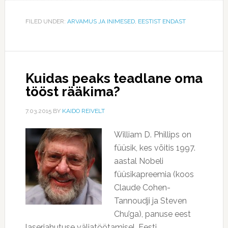
FILED UNDER:
ARVAMUS JA INIMESED
,
EESTIST ENDAST
Kuidas peaks teadlane oma
tööst rääkima?
7.03.2015
BY
KAIDO REIVELT
William D. Phillips on
füüsik, kes võitis 1997.
aastal Nobeli
füüsikapreemia (koos
Claude Cohen-
Tannoudji ja Steven
Chu’ga), panuse eest
laserjahutuse väljatöötamisel. Eesti