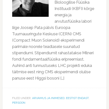
Bioloogilise Füüsika
Instituudi (KBFI) kõrge
energia ja
arvutusfüüsika labori
liige Joosep Pata pälvis Euroopa
Tuumauuringute Keskuse (CERN) CMS
(Compact Muon Solenoid) eksperimendi
parimale noorele teadlasele suunatud
stipendiumi. Stipendiumit rahastatakse Milneri
fondi fundamentaalfüüsika eripreemiast.
Auhind anti tunnustuseks LHC projekti eduka
täitmise eest ning CMS eksperimendi olulise
panuse eest Higgsi bosoni […]
FILED UNDER:
ARVAMUS JA INIMESED
,
EESTIST ENDAST
,
PERSOON