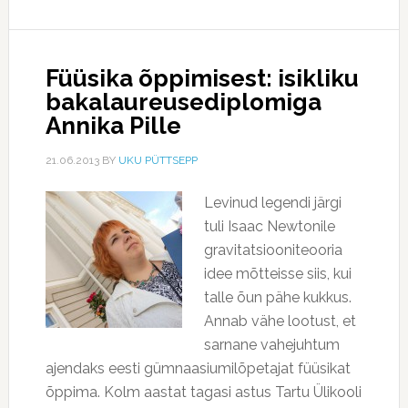
Füüsika õppimisest: isikliku
bakalaureusediplomiga
Annika Pille
21.06.2013
BY
UKU PÜTTSEPP
Levinud legendi järgi
tuli Isaac Newtonile
gravitatsiooniteooria
idee mõtteisse siis, kui
talle õun pähe kukkus.
Annab vähe lootust, et
sarnane vahejuhtum
ajendaks eesti gümnaasiumilõpetajat füüsikat
õppima. Kolm aastat tagasi astus Tartu Ülikooli