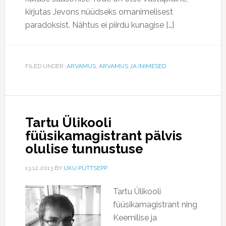
kirjutas Jevons nüüdseks omanimelisest
paradoksist. Nähtus ei piirdu kunagise […]
FILED UNDER:
ARVAMUS
,
ARVAMUS JA INIMESED
Tartu Ülikooli
füüsikamagistrant pälvis
olulise tunnustuse
13.12.2013
BY
UKU PÜTTSEPP
Tartu Ülikooli
füüsikamagistrant ning
Keemilise ja