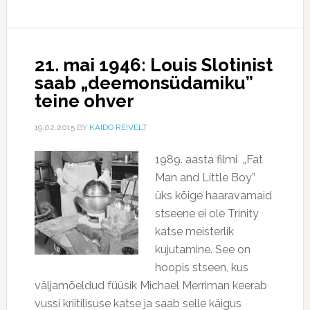
21. mai 1946: Louis Slotinist
saab „deemonsüdamiku”
teine ohver
19.02.2015
BY
KAIDO REIVELT
1989. aasta filmi „Fat
Man and Little Boy”
üks kõige haaravamaid
stseene ei ole Trinity
katse meisterlik
kujutamine. See on
hoopis stseen, kus
väljamõeldud füüsik Michael Merriman keerab
vussi kriitilisuse katse ja saab selle käigus