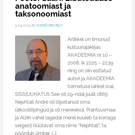
anatoomiast ja
taksonoomiast
5.04.2015
BY
KAIDO REIVELT
Artikkel on ilmunud
kultuuriajakirjas
AKADEEMIA nr. 10 –
2008, lk 2225 – 2239
ning on siin esitatud
autori ja AKADEEMIA
toimetuse lahkel loal.
SISSEJUHATUS See oli 29-ndal juulil 1865;
Nephtali André oli lõpetanud oma
ülikooliõpingud ja oli merereisul. Prantsusmaa
ja Alžiiri vahel lagedal merel kuuleb ta korraga
selgesti hüütavat oma nime “Nephtali”; ta
pöördub ümber, […]