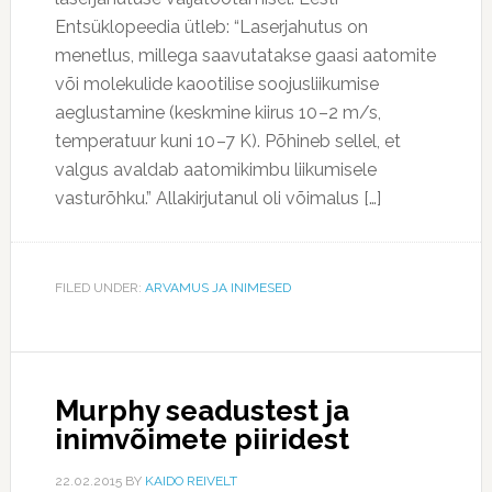
Entsüklopeedia ütleb: “Laserjahutus on
menetlus, millega saavutatakse gaasi aatomite
või molekulide kaootilise soojusliikumise
aeglustamine (keskmine kiirus 10 –2 m/s,
temperatuur kuni 10 –7 K). Põhineb sellel, et
valgus avaldab aatomikimbu liikumisele
vasturõhku.” Allakirjutanul oli võimalus […]
FILED UNDER:
ARVAMUS JA INIMESED
Murphy seadustest ja
inimvõimete piiridest
22.02.2015
BY
KAIDO REIVELT