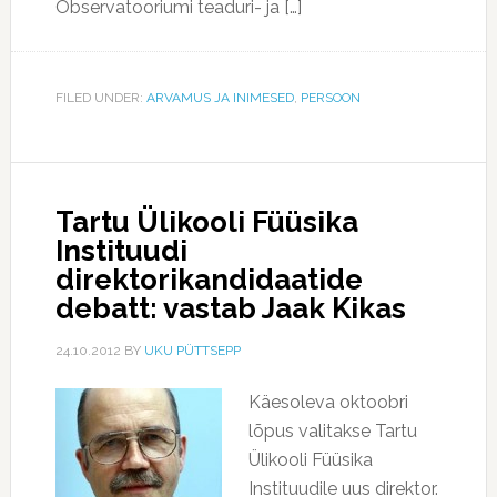
Observatooriumi teaduri- ja […]
FILED UNDER:
ARVAMUS JA INIMESED
,
PERSOON
Tartu Ülikooli Füüsika
Instituudi
direktorikandidaatide
debatt: vastab Jaak Kikas
24.10.2012
BY
UKU PÜTTSEPP
Käesoleva oktoobri
lõpus valitakse Tartu
Ülikooli Füüsika
Instituudile uus direktor.