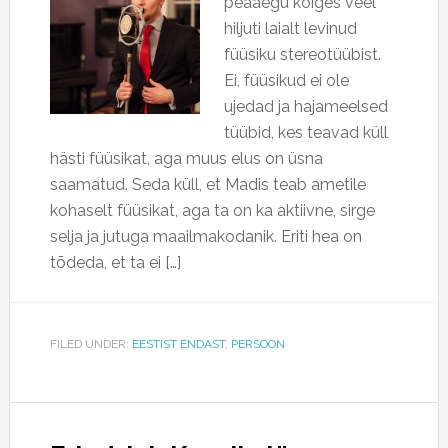
peaaegu kõiges veel
hiljuti laialt levinud
füüsiku stereotüübist.
Ei, füüsikud ei ole
ujedad ja hajameelsed
tüübid, kes teavad küll
hästi füüsikat, aga muus elus on üsna
saamatud. Seda küll, et Madis teab ametile
kohaselt füüsikat, aga ta on ka aktiivne, sirge
selja ja jutuga maailmakodanik. Eriti hea on
tõdeda, et ta ei […]
FILED UNDER:
EESTIST ENDAST
,
PERSOON