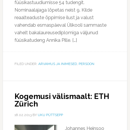
füüsikastuudiumisse 54 tudengit.
Nominaalajaga lõpetas neist 9. Kilde
reaalteaduste õppimise ilust ja valust
vahendab esmaspäeval Ülikooli sammaste
vahelt bakalaureusediplomiga väljunud
füüsikatudeng Annika Pille. […]
FILED UNDER:
ARVAMUS JA INIMESED
,
PERSOON
Kogemusi välismaalt: ETH
Zürich
18.02.2013
BY
UKU PÜTTSEPP
Johannes Heinsoo