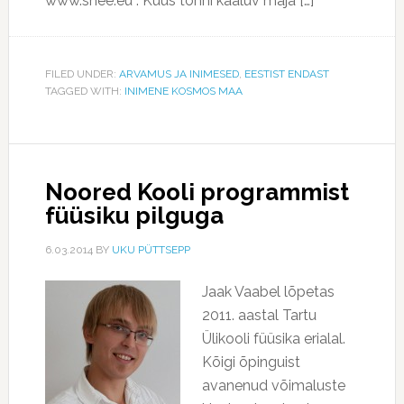
www.shee.eu . Kuus tonni kaaluv maja […]
FILED UNDER:
ARVAMUS JA INIMESED
,
EESTIST ENDAST
TAGGED WITH:
INIMENE KOSMOS MAA
Noored Kooli programmist
füüsiku pilguga
6.03.2014
BY
UKU PÜTTSEPP
Jaak Vaabel lõpetas
2011. aastal Tartu
Ülikooli füüsika erialal.
Kõigi õpinguist
avanenud võimaluste