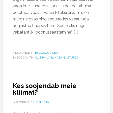
väga imelikuna. Miks peaksime me tahtma
põletada väävlit vääveldioksiidiks, mis on
mürgine gaas ning segunedes veeauruga
põhjustab happevihmu. See oleks nagu
vabatahtlik “boonussaastamine”. […]
FILED UNDER:
TEADUSUUDISED
TAGGED WITH:
KLIIMA- JA ILMAENNUSTUSED
Kes soojendab meie
kliimat?
19.07.2007
BY
TOIMETAJA