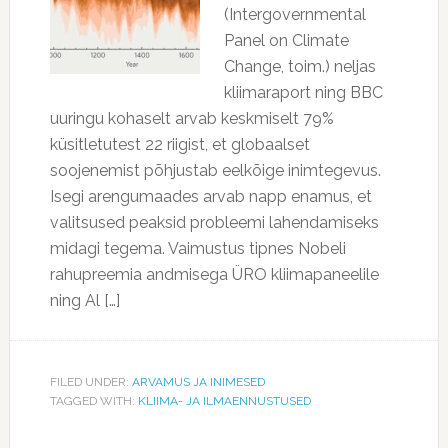
(Intergovernmental
Panel on Climate
Change, toim.) neljas
kliimaraport ning BBC
uuringu kohaselt arvab keskmiselt 79%
küsitletutest 22 riigist, et globaalset
soojenemist põhjustab eelkõige inimtegevus.
Isegi arengumaades arvab napp enamus, et
valitsused peaksid probleemi lahendamiseks
midagi tegema. Vaimustus tipnes Nobeli
rahupreemia andmisega ÜRO kliimapaneelile
ning Al […]
FILED UNDER:
ARVAMUS JA INIMESED
TAGGED WITH:
KLIIMA- JA ILMAENNUSTUSED