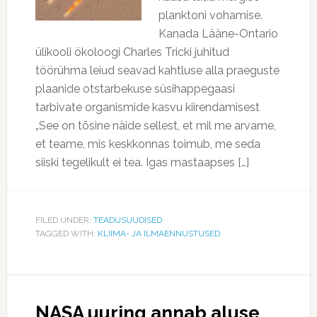
planktoni vohamise.
Kanada Lääne-Ontario
ülikooli ökoloogi Charles Tricki juhitud
töörühma leiud seavad kahtluse alla praeguste
plaanide otstarbekuse süsihappegaasi
tarbivate organismide kasvu kiirendamisest
„See on tõsine näide sellest, et mil me arvame,
et teame, mis keskkonnas toimub, me seda
siiski tegelikult ei tea. Igas mastaapses […]
FILED UNDER:
TEADUSUUDISED
TAGGED WITH:
KLIIMA- JA ILMAENNUSTUSED
NASA uuring annab aluse