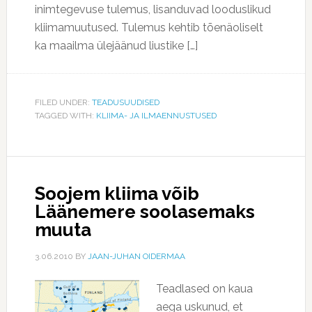
inimtegevuse tulemus, lisanduvad looduslikud
kliimamuutused. Tulemus kehtib tõenäoliselt
ka maailma ülejäänud liustike […]
FILED UNDER:
TEADUSUUDISED
TAGGED WITH:
KLIIMA- JA ILMAENNUSTUSED
Soojem kliima võib
Läänemere soolasemaks
muuta
3.06.2010
BY
JAAN-JUHAN OIDERMAA
Teadlased on kaua
aega uskunud, et