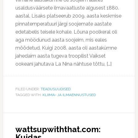
usaldusväärsete ilmavaatluste algusest 1880.
aastal. Lisaks platseerub 2009. aasta keskmise
pinnatemperatuuri järgi soojemate aastate
edetabelis teisele kohale. Lõuna poolkeral oli
aga möödunud aasta soojeim, mis eales
mõõdetud. Kuigi 2008. aasta oli aastakümne
jahedaim aasta tugeva troopilist Vaikset
ookeani jahutava La Nina nähtuse tõttu, […]
FILED UNDER:
TEADUSUUDISED
TAGGED WITH:
KLIIMA- JA ILMAENNUSTUSED
wattsupwiththat.com:
Kuidas