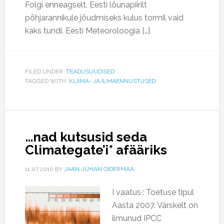
Folgi enneagselt. Eesti lõunapiirilt
põhjarannikule jõudmiseks kulus tormil vaid
kaks tundi. Eesti Meteoroloogia […]
FILED UNDER:
TEADUSUUDISED
TAGGED WITH:
KLIIMA- JA ILMAENNUSTUSED
…nad kutsusid seda
Climategate’i* afääriks
11.07.2010
BY
JAAN-JUHAN OIDERMAA
I vaatus·: Toetuse tipul
Aasta 2007. Värskelt on
ilmunud IPCC