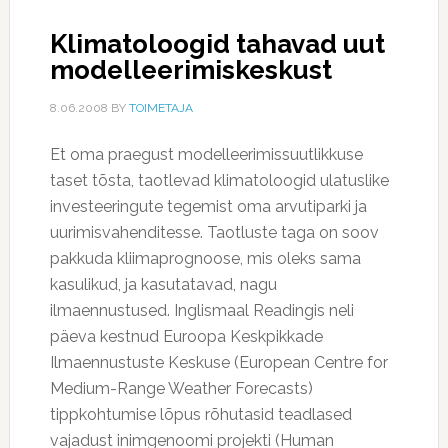
Klimatoloogid tahavad uut
modelleerimiskeskust
8.06.2008
BY
TOIMETAJA
Et oma praegust modelleerimissuutlikkuse
taset tõsta, taotlevad klimatoloogid ulatuslike
investeeringute tegemist oma arvutiparki ja
uurimisvahenditesse. Taotluste taga on soov
pakkuda kliimaprognoose, mis oleks sama
kasulikud, ja kasutatavad, nagu
ilmaennustused. Inglismaal Readingis neli
päeva kestnud Euroopa Keskpikkade
Ilmaennustuste Keskuse (European Centre for
Medium-Range Weather Forecasts)
tippkohtumise lõpus rõhutasid teadlased
vajadust inimgenoomi projekti (Human