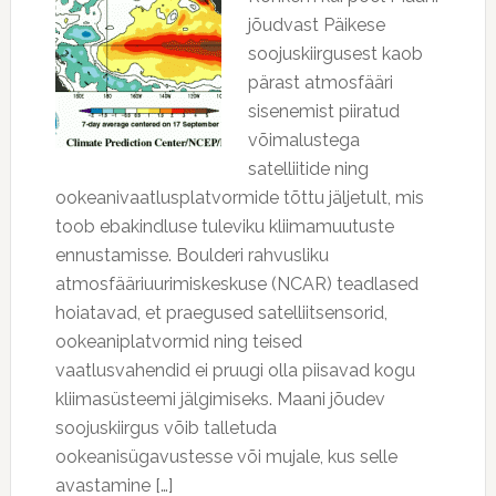
jõudvast Päikese
soojuskiirgusest kaob
pärast atmosfääri
sisenemist piiratud
võimalustega
satelliitide ning
ookeanivaatlusplatvormide tõttu jäljetult, mis
toob ebakindluse tuleviku kliimamuutuste
ennustamisse. Boulderi rahvusliku
atmosfääriuurimiskeskuse (NCAR) teadlased
hoiatavad, et praegused satelliitsensorid,
ookeaniplatvormid ning teised
vaatlusvahendid ei pruugi olla piisavad kogu
kliimasüsteemi jälgimiseks. Maani jõudev
soojuskiirgus võib talletuda
ookeanisügavustesse või mujale, kus selle
avastamine […]