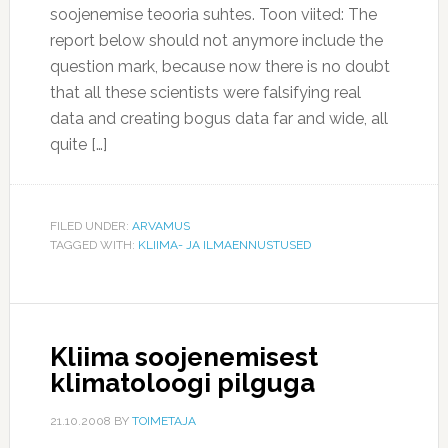
soojenemise teooria suhtes. Toon viited: The
report below should not anymore include the
question mark, because now there is no doubt
that all these scientists were falsifying real
data and creating bogus data far and wide, all
quite […]
FILED UNDER:
ARVAMUS
TAGGED WITH:
KLIIMA- JA ILMAENNUSTUSED
Kliima soojenemisest
klimatoloogi pilguga
21.10.2008
BY
TOIMETAJA