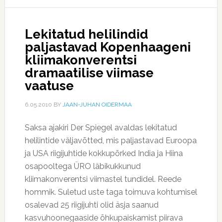
Lekitatud helilindid
paljastavad Kopenhaageni
kliimakonverentsi
dramaatilise viimase
vaatuse
6.05.2010
BY
JAAN-JUHAN OIDERMAA
Saksa ajakiri Der Spiegel avaldas lekitatud
helilintide väljavõtted, mis paljastavad Euroopa
ja USA riigijuhtide kokkupõrked India ja Hiina
osapooltega ÜRO läbikukkunud
kliimakonverentsi viimastel tundidel. Reede
hommik. Suletud uste taga toimuva kohtumisel
osalevad 25 riigijuhti olid äsja saanud
kasvuhoonegaaside õhkupaiskamist piirava