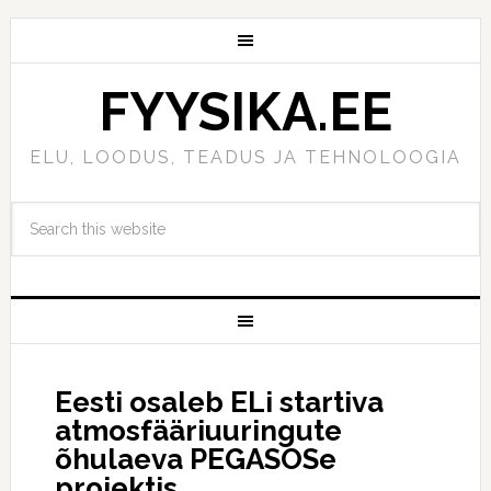
FYYSIKA.EE
ELU, LOODUS, TEADUS JA TEHNOLOOGIA
Eesti osaleb ELi startiva
atmosfääriuuringute
õhulaeva PEGASOSe
projektis