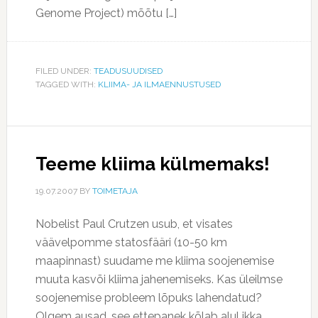
Genome Project) mõõtu […]
FILED UNDER:
TEADUSUUDISED
TAGGED WITH:
KLIIMA- JA ILMAENNUSTUSED
Teeme kliima külmemaks!
19.07.2007
BY
TOIMETAJA
Nobelist Paul Crutzen usub, et visates
väävelpomme statosfääri (10-50 km
maapinnast) suudame me kliima soojenemise
muuta kasvõi kliima jahenemiseks. Kas üleilmse
soojenemise probleem lõpuks lahendatud?
Olgem ausad, see ettepanek kõlab alul ikka