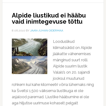
Alpide liustikud ei hääbu
vaid inimtegevuse tõttu
8.06.2010
BY
JAAN-JUHAN OIDERMAA
Looduslikud
kliimatsüklid on Alpide
jääkatte vähenemises
mänginud suurt rolli.
Alpide suurim liustik
Valais’s on 20. sajandi
jooksul muutunud
rohkem kui kahe kilomeetri võrra lühemaks ning
ka Šveitsi 1,500 väiksema liustikuga ei ole
asjalood paremad. Liustike hääbumine ei ole
aga hiljutise uurimuse kohaselt pelgalt