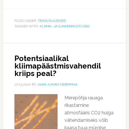
FILED UNDER:
TEADUSUUDISED
TAGGED WITH:
KLIIMA- JA ILMAENNUSTUSED
Potentsiaalikal
kliimapäästmisvahendil
kriips peal?
17.03.2010
BY
JAAN-JUHAN OIDERMAA
Merepõhja rauaga
rikastamine
atmosfääris CO2 hulga
vähendamiseks võib
kaasa tuua mürgise