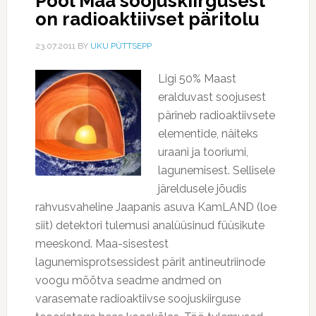
Pool Maa soojuskiirgusest
on radioaktiivset päritolu
23.07.2011
BY
UKU PÜTTSEPP
Ligi 50% Maast
eralduvast soojusest
pärineb radioaktiivsete
elementide, näiteks
uraani ja tooriumi,
lagunemisest. Sellisele
järeldusele jõudis
rahvusvaheline Jaapanis asuva KamLAND (loe
siit) detektori tulemusi analüüsinud füüsikute
meeskond. Maa-sisestest
lagunemisprotsessidest pärit antineutriinode
voogu mõõtva seadme andmed on
varasemate radioaktiivse soojuskiirguse