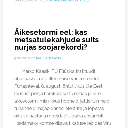
TAGGED WITH:
KLIIMA- JA ILMAENNUSTUSED
Äikesetormi eel: kas
metsatulekahjude suits
nurjas soojarekordi?
9.08.2010
BY
MARKO KAASIK
Marko Kaasik, TÜ Füüsika Instituudi
õhusaaste modelleerimise vanemteadur.
Pühapäeval, 8. augusti õhtul liikus üle Eesti
lõunast põhja harukordselt võimas ja kiire
äikesetorm, mis rikkus hooneid, jättis kümneid
tuhandeid majapidamisi elektrita ja lõpetas
ürituse naelana mõeldud Ukraina ansambli
Haidamaky kontserdilavalt katuse rebides Viru