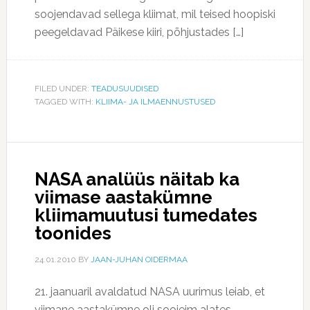
soojendavad sellega kliimat, mil teised hoopiski
peegeldavad Päikese kiiri, põhjustades […]
FILED UNDER:
TEADUSUUDISED
TAGGED WITH:
KLIIMA- JA ILMAENNUSTUSED
NASA analüüs näitab ka
viimase aastakümne
kliimamuutusi tumedates
toonides
24.01.2010
BY
JAAN-JUHAN OIDERMAA
21. jaanuaril avaldatud NASA uurimus leiab, et
viimane aastakümne oli soojeim alates