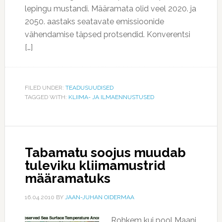
lepingu mustandi. Määramata olid veel 2020. ja
2050. aastaks seatavate emissioonide
vähendamise täpsed protsendid. Konverentsi
[…]
FILED UNDER:
TEADUSUUDISED
TAGGED WITH:
KLIIMA- JA ILMAENNUSTUSED
Tabamatu soojus muudab
tuleviku kliimamustrid
määramatuks
16.04.2010
BY
JAAN-JUHAN OIDERMAA
Rohkem kui pool Maani