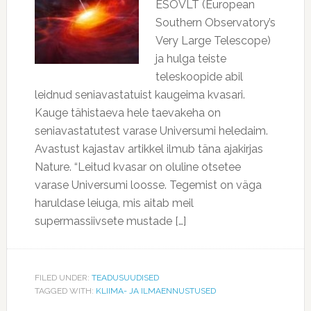
ESOVLT (European
Southern Observatory’s
Very Large Telescope)
ja hulga teiste
teleskoopide abil
leidnud seniavastatuist kaugeima kvasari.
Kauge tähistaeva hele taevakeha on
seniavastatutest varase Universumi heledaim.
Avastust kajastav artikkel ilmub täna ajakirjas
Nature. “Leitud kvasar on oluline otsetee
varase Universumi loosse. Tegemist on väga
haruldase leiuga, mis aitab meil
supermassiivsete mustade […]
FILED UNDER:
TEADUSUUDISED
TAGGED WITH:
KLIIMA- JA ILMAENNUSTUSED