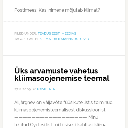
Postimees: Kas inimene mõjutab kliimat?
FILED UNDER:
TEADUS EESTI MEEDIAS
TAGGED WITH:
KLIIMA- JA ILMAENNUSTUSED
Üks arvamuste vahetus
kliimasoojenemise teemal
27.11.2009
BY
TOIMETAJA
Alljärgnev on väljavõte füüsikute listis toiminud
kliimasoojenemisteemalisest diskussioonist.
————————————————— Minu
tellitud Cyclesi list tõi tõsiseid kahtlusi kliima