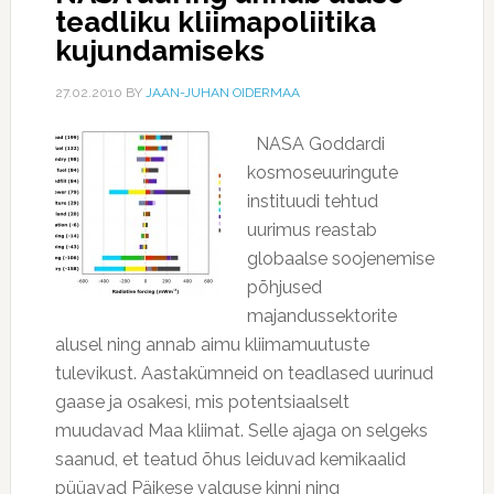
teadliku kliimapoliitika
kujundamiseks
27.02.2010
BY
JAAN-JUHAN OIDERMAA
NASA Goddardi
kosmoseuuringute
instituudi tehtud
uurimus reastab
globaalse soojenemise
põhjused
majandussektorite
alusel ning annab aimu kliimamuutuste
tulevikust. Aastakümneid on teadlased uurinud
gaase ja osakesi, mis potentsiaalselt
muudavad Maa kliimat. Selle ajaga on selgeks
saanud, et teatud õhus leiduvad kemikaalid
püüavad Päikese valguse kinni ning