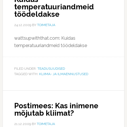
temperatuuriandmeid
töödeldakse
24.12.2009
BY
TOIMETAJA
wattsupwiththat.com: Kuidas
temperatuuriandmeid töödeldakse
FILED UNDER:
TEADUSUUDISED
TAGGED WITH:
KLIIMA- JA ILMAENNUSTUSED
Postimees: Kas inimene
mõjutab kliimat?
21.12.2009
BY
TOIMETAJA