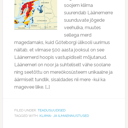
soojem kliima
suurendab Läänemerre
suunduvate jõgede
veehulka, muutes
sellega merd
magedamaks, kuid Göteborgi ülikooli uurimus
näitab, et viimase 500 aasta jooksul on see
Läänemerd hoopis vastupidiselt mõjutanud.
Läänemeri on noor ja suhteliselt vähe soolane
ning seetõttu on mereökosüsteem unikaalne ja
äärmiselt tundlik, sisaldades nii mere -kui ka
magevee liike. […]
FILED UNDER:
TEADUSUUDISED
TAGGED WITH:
KLIIMA- JA ILMAENNUSTUSED