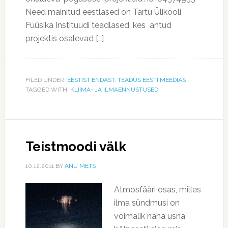
Need mainitud eestlased on Tartu Ülikooli
Füüsika Instituudi teadlased, kes antud
projektis osalevad […]
FILED UNDER:
EESTIST ENDAST
,
TEADUS EESTI MEEDIAS
TAGGED WITH:
KLIIMA- JA ILMAENNUSTUSED
Teistmoodi välk
10.12.2011
BY
ANU METS
Atmosfääri osas, milles
ilma sündmusi on
võimalik näha üsna