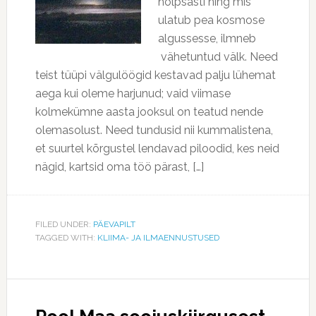
hõlpsasti ning mis
ulatub pea kosmose
algussesse, ilmneb
vähetuntud välk. Need
teist tüüpi välgulöögid kestavad palju lühemat
aega kui oleme harjunud; vaid viimase
kolmekümne aasta jooksul on teatud nende
olemasolust. Need tundusid nii kummalistena,
et suurtel kõrgustel lendavad piloodid, kes neid
nägid, kartsid oma töö pärast, […]
FILED UNDER:
PÄEVAPILT
TAGGED WITH:
KLIIMA- JA ILMAENNUSTUSED