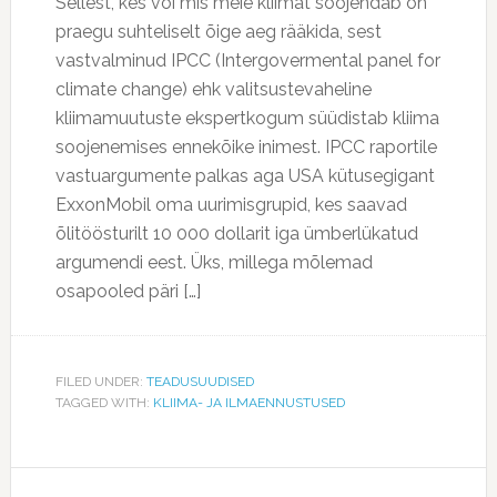
Sellest, kes või mis meie kliimat soojendab on
praegu suhteliselt õige aeg rääkida, sest
vastvalminud IPCC (Intergovermental panel for
climate change) ehk valitsustevaheline
kliimamuutuste ekspertkogum süüdistab kliima
soojenemises ennekõike inimest. IPCC raportile
vastuargumente palkas aga USA kütusegigant
ExxonMobil oma uurimisgrupid, kes saavad
õlitöösturilt 10 000 dollarit iga ümberlükatud
argumendi eest. Üks, millega mõlemad
osapooled päri […]
FILED UNDER:
TEADUSUUDISED
TAGGED WITH:
KLIIMA- JA ILMAENNUSTUSED