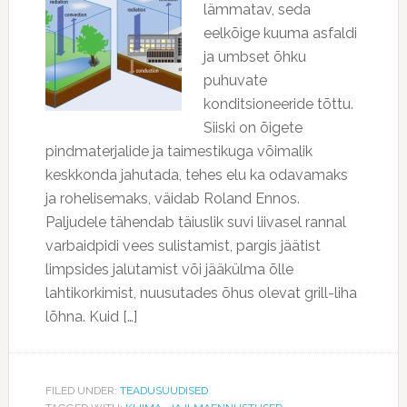
lämmatav, seda
eelkõige kuuma asfaldi
ja umbset õhku
puhuvate
konditsioneeride tõttu.
Siiski on õigete
pindmaterjalide ja taimestikuga võimalik
keskkonda jahutada, tehes elu ka odavamaks
ja rohelisemaks, väidab Roland Ennos.
Paljudele tähendab täiuslik suvi liivasel rannal
varbaidpidi vees sulistamist, pargis jäätist
limpsides jalutamist või jääkülma õlle
lahtikorkimist, nuusutades õhus olevat grill-liha
lõhna. Kuid […]
FILED UNDER:
TEADUSUUDISED