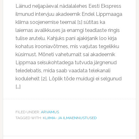
Läinud neljapäeval nädalalehes Eesti Ekspress
ilmunud intervjuu akadeemik Endel Lippmaaga
kliima soojenemise teemal [1] sütitas ka
laiemas avalikkuses ja enamgi teadlaste ringis
tulise arutelu. Kahjuks pani ajakirjanik loo kirja
kohatus irooniavõtmes, mis varjutas tegelikku
küsimust. Mõneti vahetumalt sai akadeemik
Lippmaa seisukohtadega tutvuda järgnenud
teledebatis, mida saab vaadata telekanali
kodulehelt [2]. Lõplik tõde muidugi ei selgunud
[…]
FILED UNDER:
ARVAMUS
TAGGED WITH:
KLIIMA- JA ILMAENNUSTUSED