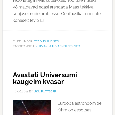
teooriatega heas kooskõlas. Töö tulemused
võimaldavad edasi arendada Maas tekkiva
soojuse mudelprotsesse. Geofüüsika teooriate
kohaselt levib […]
FILED UNDER:
TEADUSUUDISED
TAGGED WITH:
KLIIMA- JA ILMAENNUSTUSED
Avastati Universumi
kaugeim kvasar
30.06.2011
BY
UKU PÜTTSEPP
Euroopa astronoomide
rühm on eesotsas