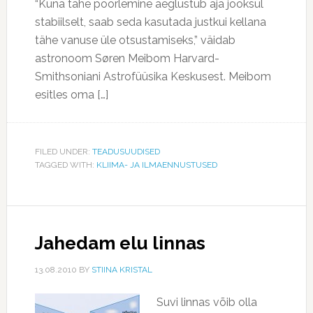
“Kuna tähe pöörlemine aeglustub aja jooksul
stabiilselt, saab seda kasutada justkui kellana
tähe vanuse üle otsustamiseks,” väidab
astronoom Søren Meibom Harvard-
Smithsoniani Astrofüüsika Keskusest. Meibom
esitles oma […]
FILED UNDER:
TEADUSUUDISED
TAGGED WITH:
KLIIMA- JA ILMAENNUSTUSED
Jahedam elu linnas
13.08.2010
BY
STIINA KRISTAL
Suvi linnas võib olla