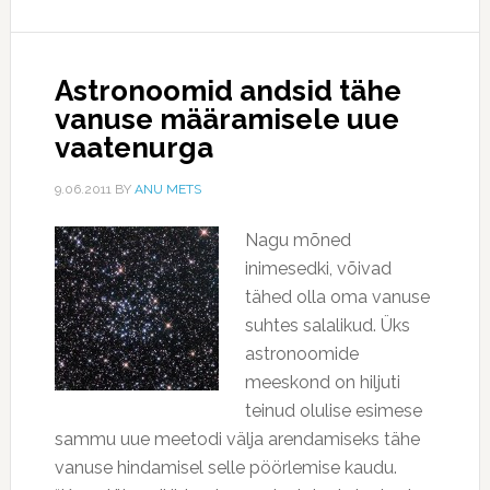
Astronoomid andsid tähe
vanuse määramisele uue
vaatenurga
9.06.2011
BY
ANU METS
Nagu mõned
inimesedki, võivad
tähed olla oma vanuse
suhtes salalikud. Üks
astronoomide
meeskond on hiljuti
teinud olulise esimese
sammu uue meetodi välja arendamiseks tähe
vanuse hindamisel selle pöörlemise kaudu.