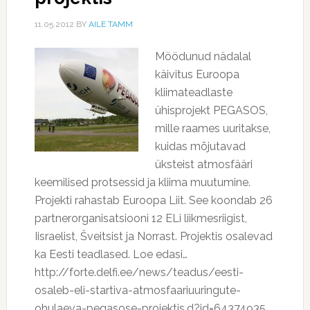
11.05.2012
BY
AILE TAMM
Möödunud nädalal
käivitus Euroopa
kliimateadlaste
ühisprojekt PEGASOS,
mille raames uuritakse,
kuidas mõjutavad
üksteist atmosfääri
keemilised protsessid ja kliima muutumine.
Projekti rahastab Euroopa Liit. See koondab 26
partnerorganisatsiooni 12 ELi liikmesriigist,
Iisraelist, Šveitsist ja Norrast. Projektis osalevad
ka Eesti teadlased. Loe edasi…
http://forte.delfi.ee/news/teadus/eesti-
osaleb-eli-startiva-atmosfaariuuringute-
ohulaeva-pegasose-projektis.d?id=64374935