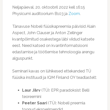
Neljapäeval, 20. oktoobril 2022 kell 16:15
Physicumi auditoorium B103 ja
Zoom
.
Tänavuse Nobeli füüsikapreemia pälvisid Alain
Aspect, John Clauser ja Anton Zeilinger
kvantpõimitud osakestega läbi viidud katsete
eest. Need katsed on kvantinformatsiooni
edastamise ja töötlemise tehnoloogia arengu
alguspunkt.
Seminari kavas on lühikesed ettekanded TÜ
füüsika instituudi ja IQM Finland OY teadlastelt:
Laur Järv
(TÜ): EPR paradoksist Belli
teoreemini
Peeter Saari
(TÜ): Nobeli preemia
toonud eksperimendid