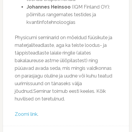
Johannes Heinsoo
(IQM Finland OY):
põimitus rangemates testides ja
kvantinfotehnoloogias
Physicumi seminarid on mõeldud füüsikute ja
materjaliteadlaste, aga ka teiste loodus- ja
täppisteadlaste laiale ringile (alates
bakalaureuse astme üliõpilastest) ning
püüavad avada seda, mis mingis valdkonnas
on parasjagu oluline ja uudne või kuhu teatud
uurimissuund on tänaseks välja
jõudnud.Seminar toimub eesti keeles. Kõik
huvilised on teretulnud.
Zoomi link
.