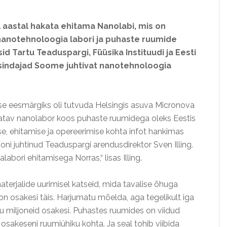
 aastal hakata ehitama Nanolabi, mis on
nanotehnoloogia labori ja puhaste ruumide
 Tartu Teaduspargi, Füüsika Instituudi ja Eesti
indajad Soome juhtivat nanotehnoloogia
se eesmärgiks oli tutvuda Helsingis asuva Micronova
atav nanolabor koos puhaste ruumidega oleks Eestis
e, ehitamise ja opereerimise kohta infot hankimas
oni juhtinud Teaduspargi arendusdirektor Sven Illing.
bori ehitamisega Norras,“ lisas Illing.
erjalide uurimisel katseid, mida tavalise õhuga
n osakesi täis. Harjumatu mõelda, aga tegelikult iga
u miljoneid osakesi. Puhastes ruumides on viidud
 osakeseni ruumiühiku kohta. Ja seal tohib viibida