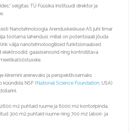
es,“ selgitas TÜ Füüsika Instituudi direktor ja
e.
Eesti Nanotehnoloogia Arenduskeskuse AS juhi Ilmar
ja töötama lahendusi, millel on potentsiaali jõuda
 Kink välja nanotehnoloogilised funktsionaalsed
 elektroodid, gaasisensorid ning kontrollitava
smeetikatööstusele.
 kiiremini arenevaks ja perspektiivsemaks
ib küündida NSF (
National Science Foundation
, USA)
ollarini.
 2600 m2 puhtaid ruume ja 6000 m2 kontoripinda.
tud 300 m2 puhtaid ruume ning 700 m2 labori- ja