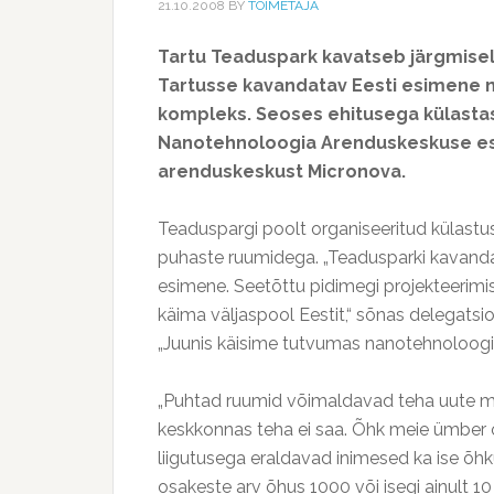
21.10.2008
BY
TOIMETAJA
Tartu Teaduspark kavatseb järgmisel
Tartusse kavandatav Eesti esimene 
kompleks. Seoses ehitusega külastasid
Nanotehnoloogia Arenduskeskuse es
arenduskeskust Micronova.
Teaduspargi poolt organiseeritud külastu
puhaste ruumidega. „Teadusparki kavand
esimene. Seetõttu pidimegi projekteerimis
käima väljaspool Eestit,“ sõnas delegatsio
„Juunis käisime tutvumas nanotehnoloogiala
„Puhtad ruumid võimaldavad teha uute mat
keskkonnas teha ei saa. Õhk meie ümber o
liigutusega eraldavad inimesed ka ise õhk
osakeste arv õhus 1000 või isegi ainult 10