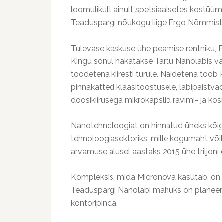
loomulikult ainult spetsiaalsetes kostüümid
Teaduspargi nõukogu liige Ergo Nõmmist
Tulevase keskuse ühe peamise rentniku, 
Kingu sõnul hakatakse Tartu Nanolabis väl
toodetena kiiresti turule. Näidetena toob
pinnakatted klaasitööstusele, läbipaistvad
doosikiirusega mikrokapslid ravimi- ja ko
Nanotehnoloogiat on hinnatud üheks kõige
tehnoloogiasektoriks, mille kogumaht võ
arvamuse alusel aastaks 2015 ühe triljoni d
Kompleksis, mida Micronova kasutab, on
Teaduspargi Nanolabi mahuks on planeeri
kontoripinda.