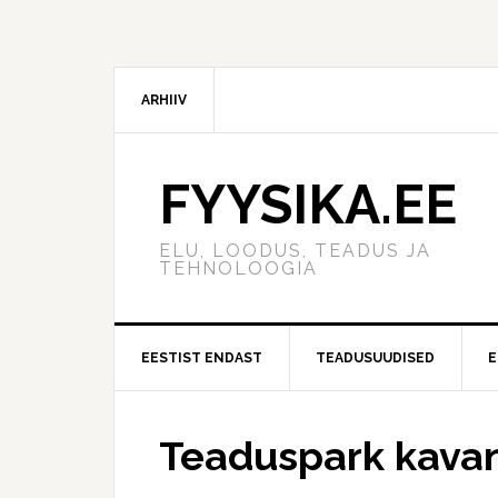
ARHIIV
FYYSIKA.EE
ELU, LOODUS, TEADUS JA
TEHNOLOOGIA
EESTIST ENDAST
TEADUSUUDISED
E
Teaduspark kavan