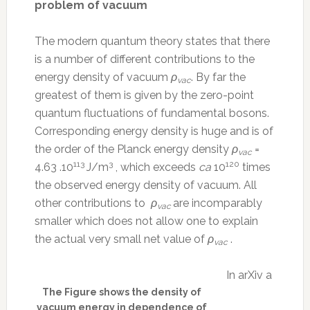
problem of vacuum
The modern quantum theory states that there
is a number of different contributions to the
energy density of vacuum
ρ
. By far the
vac
greatest of them is given by the zero-point
quantum fluctuations of fundamental bosons.
Corresponding energy density is huge and is of
the order of the Planck energy density
ρ
=
vac
113
3
120
4.63 .10
J/m
, which exceeds
ca
10
times
the observed energy density of vacuum. All
other contributions to
ρ
are incomparably
vac
smaller which does not allow one to explain
the actual very small net value of
ρ
.
vac
In arXiv a
The Figure shows the density of
vacuum energy in dependence of