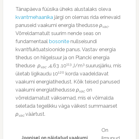
Tänapäeva füüsika üheks alustalaks oleva
kvantmehaanika
järgi on olemas rida erinevaid
panuseid vaakumi energia tihedusse
ρ
.
vac
Võrreldamatult suurim nende seas on
fundamentaal
bosonite
nullseisundi
kvantfluktuatsioonide panus. Vastav energia
tihedus on hiigelsuur ja on Plancki energia
113
3
tiheduse
ρ
4.63 .10
J/m
suurusjärku, mis
vac =
120
ületab ligikaudu 10
korda vaadeldavat
vaakumi energiatihedust. Kõik teised panused
vaakumi energiatihedusse
ρ
on
vac
võrreldamatult väiksemad, mis ei võimalda
seletada tegelikku väga väikest summaarset
ρ
väärtust.
vac
On
Joonisel on näidatud vaakumi
ilmunud