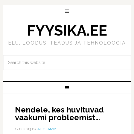
FYYSIKA.EE
ELU, LOODUS, TEADUS JA TEHNOLOOGIA
Nendele, kes huvituvad
vaakumi probleemist…
17.12.2013
BY
AILE TAMM