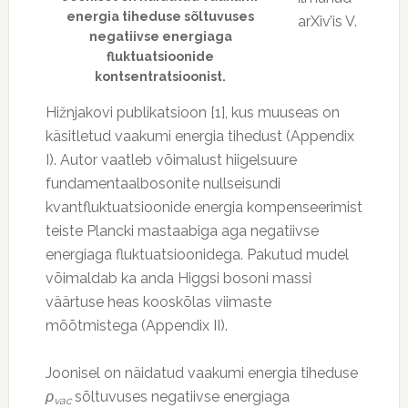
energia tiheduse sõltuvuses
arXiv’is V.
negatiivse energiaga
fluktuatsioonide
kontsentratsioonist.
Hižnjakovi publikatsioon [1], kus muuseas on
käsitletud vaakumi energia tihedust (Appendix
I). Autor vaatleb võimalust hiigelsuure
fundamentaalbosonite nullseisundi
kvantfluktuatsioonide energia kompenseerimist
teiste Plancki mastaabiga aga negatiivse
energiaga fluktuatsioonidega. Pakutud mudel
võimaldab ka anda Higgsi bosoni massi
väärtuse heas kooskõlas viimaste
mõõtmistega (Appendix II).
Joonisel on näidatud vaakumi energia tiheduse
ρ
sõltuvuses negatiivse energiaga
vac