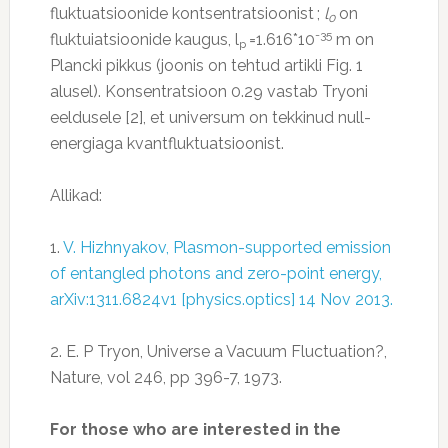
fluktuatsioonide kontsentratsioonist
;
l
on
0
-35
fluktuiatsioonide kaugus, l
=1.616*10
m on
p
Plancki pikkus (joonis on tehtud artikli Fig. 1
alusel). Konsentratsioon 0.29 vastab Tryoni
eeldusele [2], et universum on tekkinud null-
energiaga kvantfluktuatsioonist.
Allikad:
1.
V. Hizhnyakov, Plasmon-supported emission
of entangled photons and zero-point energy,
arXiv:1311.6824v1 [physics.optics] 14 Nov 2013.
2. E. P Tryon, Universe a Vacuum Fluctuation?,
Nature, vol 246, pp 396-7, 1973.
For those who are interested in the