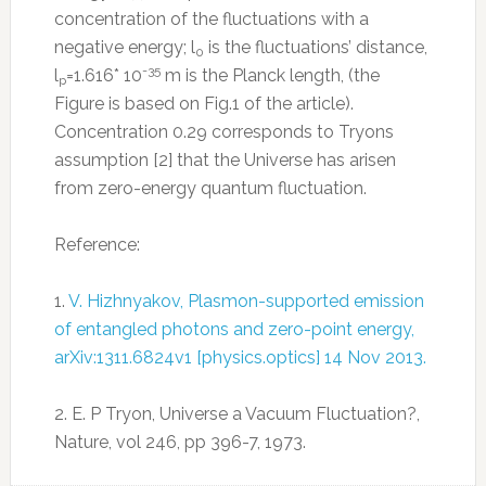
concentration of the fluctuations with a
negative energy; l
is the fluctuations’ distance,
0
-35
l
=1.616*
10
m is the Planck length, (the
p
Figure is based on Fig.1 of the article).
Concentration 0.29 corresponds to Tryons
assumption [2] that the Universe has arisen
from zero-energy quantum fluctuation.
Reference:
1.
V. Hizhnyakov, Plasmon-supported emission
of entangled photons and zero-point energy,
arXiv:1311.6824v1 [physics.optics] 14 Nov 2013.
2. E. P Tryon, Universe a Vacuum Fluctuation?,
Nature, vol 246, pp 396-7, 1973.