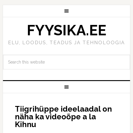
FYYSIKA.EE
ELU, LOODUS, TEADUS JA TEHNOLOOGIA
Tiigrihüppe ideelaadal on
näha ka videoõpe a la
Kihnu