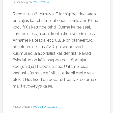
11.06.2009
BY
TOIMETAJA
Reedel, 12.06 toimuval Tiigrihüppe Ideelaadal
on väljas ka tehniline lahendus, mille abil Kihnu
kooli füüsikatunde tehti. Oleme ka ise seal,
suhtlemiseks ja uute kontaktide sõlmimiseks.
Anname ka teada, et 1.juulile on planeeritud
nõupidamine, kus AVD-ga seonduvad
küsimused laiapõhjalist käsitlemist leiavad.
Esindatud on kõik osapooled – õpetajad,
koolijuhid ja IT-spetsialistid. Üritame leida
vastust küsimusele “Millist e-kooli meile vaja
oleks”. Huvilised on oodatud kontakteeruma e-
mailil avd@fyysika.ee.
FILED UNDER:
FÜÜSIKA KOOLIS